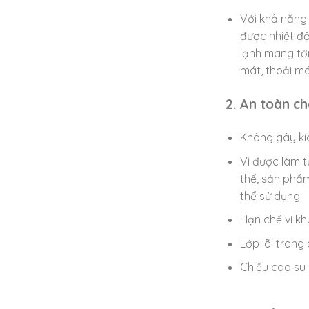
Với khả năng 
được nhiệt độ
lạnh mang tới
mát, thoải má
2. An toàn c
Không gây kí
Vì được làm t
thế, sản phẩ
thể sử dụng.
Hạn chế vi k
Lớp lõi trong
Chiếu cao su 