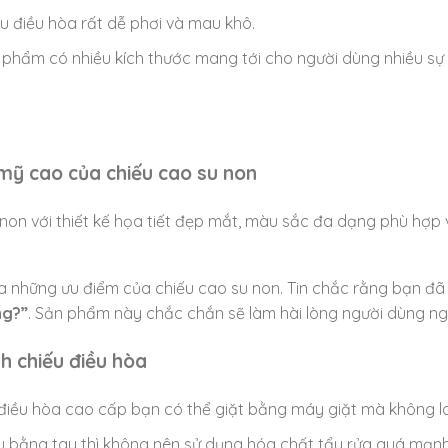
ếu điều hòa rất dễ phơi và mau khô.
 phẩm có nhiều kích thước mang tới cho người dùng nhiều sự 
 mỹ cao của chiếu cao su non
non với thiết kế họa tiết đẹp mắt, màu sắc đa dạng phù hợp 
 những ưu điểm của chiếu cao su non. Tin chắc rằng bạn đã 
ng?”
. Sản phẩm này chắc chắn sẽ làm hài lòng người dùng nga
nh chiếu điều hòa
 điều hòa cao cấp bạn có thể giặt bằng máy giặt mà không lo 
u bằng tay thì không nên sử dụng hóa chất tẩy rửa quá mạnh