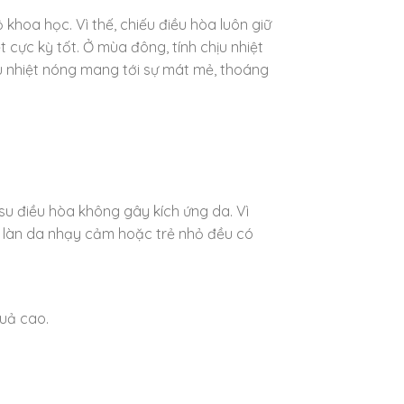
 khoa học. Vì thế, chiếu điều hòa luôn giữ
 cực kỳ tốt. Ở mùa đông, tính chịu nhiệt
ịu nhiệt nóng mang tới sự mát mẻ, thoáng
 su điều hòa không gây kích ứng da. Vì
ó làn da nhạy cảm hoặc trẻ nhỏ đều có
quả cao.