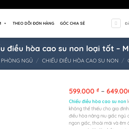
M
THEO DÕI ĐƠN HÀNG
GÓC CHIA SẺ
Đ
u điều hòa cao su non loại tốt – 
N PHÒNG NGỦ
/
CHIẾU ĐIỀU HÒA CAO SU NON
/
599.000
₫
–
649.0
Chiếu điều hòa cao su non
l
không thể thiếu cho gia đình
điều hòa nâng niu giấc ngủ
ngon giấc, thoải mái và êm á