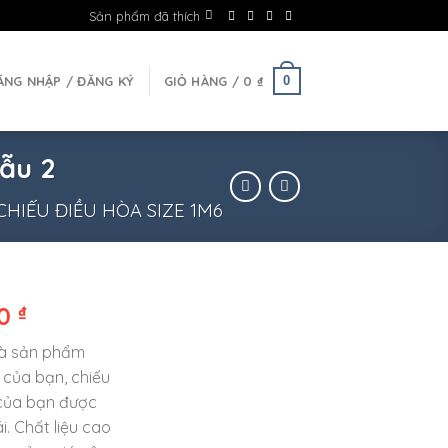
Sản phẩm đã thích
0
ĂNG NHẬP / ĐĂNG KÝ
GIỎ HÀNG /
0
₫
Mẫu 2
CHIẾU ĐIỀU HÒA SIZE 1M6
00
₫
à sản phẩm
 của bạn, chiếu
 của bạn được
i. Chất liệu cao