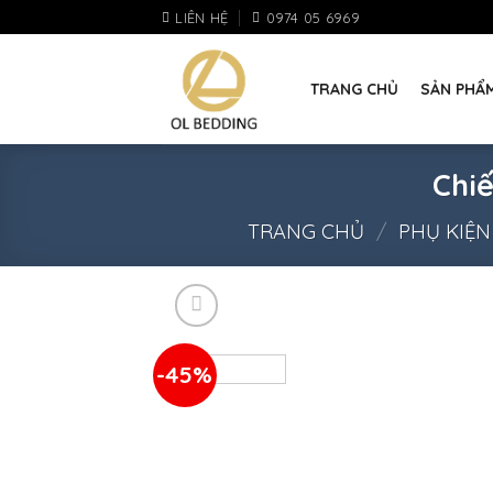
Skip
LIÊN HỆ
0974 05 6969
to
content
TRANG CHỦ
SẢN PHẨ
Chiế
TRANG CHỦ
/
PHỤ KIỆ
-45%