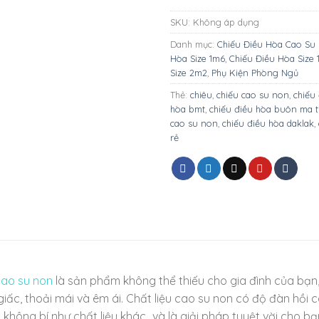
SKU:
Không áp dụng
Danh mục:
Chiếu Điều Hòa Cao Su
Hòa Size 1m6
,
Chiếu Điều Hòa Size
Size 2m2
,
Phụ Kiện Phòng Ngủ
Thẻ:
chiêu
,
chiếu cao su non
,
chiếu
hòa bmt
,
chiếu điều hòa buôn ma 
cao su non
,
chiếu điều hòa daklak
,
rẻ
cao su non
là sản phẩm không thể thiếu cho gia đình của bạn,
ấc, thoải mái và êm ái. Chất liệu cao su non có độ đàn hồi 
 không bí như chất liệu khác…và là giải pháp tuyệt vời cho b