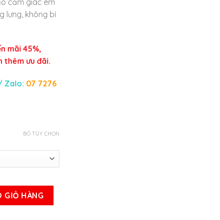
tạo cảm giác êm
g lưng, không bí
n mãi 45%,
 thêm ưu đãi.
/ Zalo:
07 7276
BỎ TÙY CHỌN
i tốt - Mẫu 2 số lượng
 GIỎ HÀNG