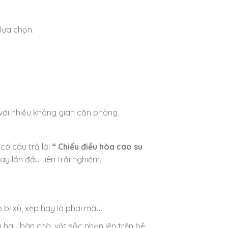
lựa chọn.
với nhiều không gian căn phòng.
có câu trả lời
“ Chiếu điều hòa cao su
y lần đầu tiên trải nghiệm.
bị xù, xẹp hay là phai màu.
 hay bàn chà, vật sắc nhọn lên trên bề