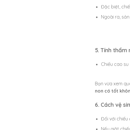
Đặc biệt, chi
Ngoài ra, sản
5. Tính thẩm
Chiếu cao su 
Bạn vừa xem qua
non có tốt khô
6. Cách vệ si
Đối với chiếu
Nếu giặt chiế