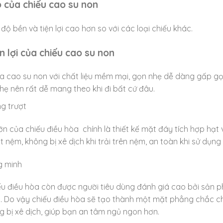
o của chiếu cao su non
ộ bền và tiện lợi cao hơn so với các loại chiếu khác.
ện lợi của chiếu cao su non
òa cao su non với chất liệu mềm mại, gọn nhẹ dễ dàng gấp g
hẹ nên rất dễ mang theo khi đi bất cứ đâu.
g trượt
n của chiếu điều hòa chính là thiết kế mặt đáy tích hợp hạt 
 nệm, không bị xê dịch khi trải trên nệm, an toàn khi sử dụng
g minh
ếu điều hòa còn được người tiêu dùng đánh giá cao bởi sản p
. Do vậy chiếu điều hòa sẽ tạo thành một mặt phẳng chắc ch
g bị xê dịch, giúp bạn an tâm ngủ ngon hơn.