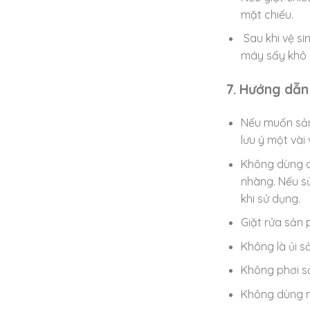
mặt chiếu.
Sau khi vệ si
máy sấy khô 
7. Hướng dẫn
Nếu muốn sản 
lưu ý một vài
Không dùng c
nhàng. Nếu sử
khi sử dụng.
Giặt rửa sản 
Không là ủi 
Không phơi s
Không dùng m