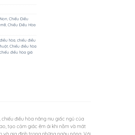
 Non
,
Chiếu Điều
 1m8
,
Chiếu Điều Hòa
 điều hòa
,
chiếu điều
thuột
,
Chiếu điều hòa
chiếu điều hòa giá
 chiếu điều hòa nâng niu giấc ngủ của
cao, tạo cảm giác êm ái khi nằm và mát
ạn và gia đình trong những ngày nóng. Với