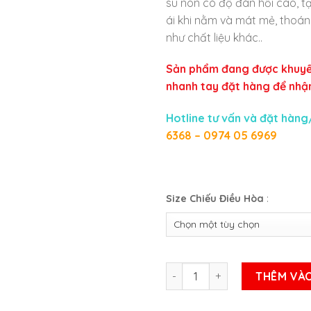
su non có độ đàn hồi cao, 
ái khi nằm và mát mẻ, thoán
như chất liệu khác..
Sản phẩm đang được khuyế
nhanh tay đặt hàng để nhận
Hotline tư vấn và đặt hàng
6368 – 0974 05 6969
Size Chiếu Điều Hòa
:
Chiếu điều hòa cao su non loạ
THÊM VÀO