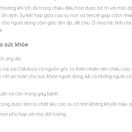
thoáng khí tốt, lõi trong chiếu điều hòa được bố trí với mật độ
 ổn định. Sự kết hợp giữa cao su non và tencel giúp cách nhiệt
 cho người dùng cảm giác ấm áp, dễ chịu. Ở mùa hè, tính ch
i.
ho sức khỏe
ch ứng da
ừ vải sợi Cellulozo có nguồn gốc từ thiên nhiên nên chiếu cao
m rất an toàn cho sức khỏe người dùng, kể cả những người c
huẩn và côn trùng gây bệnh
 cùng được làm từ chất liệu cao su có tính kháng khuẩn hiệu 
non phù hợp với mọi đối tượng.