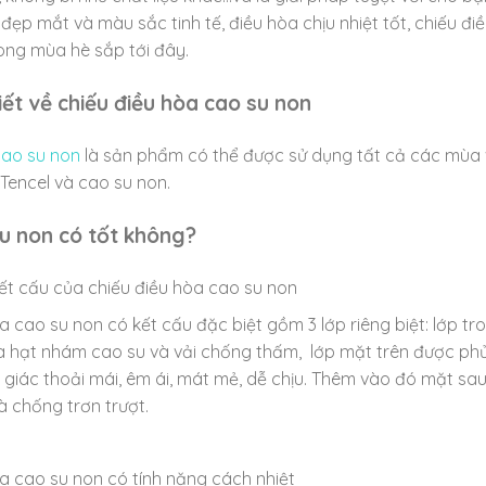
 đẹp mắt và màu sắc tinh tế, điều hòa chịu nhiệt tốt, chiếu 
ong mùa hè sắp tới đây.
tiết về chiếu điều hòa cao su non
cao su non
là sản phẩm có thể được sử dụng tất cả các mùa v
 Tencel và cao su non.
su non có tốt không?
kết cấu của chiếu điều hòa cao su non
a cao su non có kết cấu đặc biệt gồm 3 lớp riêng biệt: lớp tr
à hạt nhám cao su và vải chống thấm, lớp mặt trên được phủ 
giác thoải mái, êm ái, mát mẻ, dễ chịu. Thêm vào đó mặt sau
 chống trơn trượt.
a cao su non có tính năng cách nhiệt