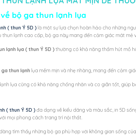
 THUN LẠNH LỤA MÁT MỊN DỄ THƯƠ
u về bộ ga thun lạnh lụa
nh ( thun Ý 5D )
là một sự lựa chọn hoàn hảo cho những người
iệu thun lạnh cao cấp, bộ ga này mang đến cảm giác mát mẻ v
n lạnh lụa
( thun Ý 5D )
thường có khả năng thấm hút mồ hôi
 ga thun lạnh
lụa mềm mịn và nhẹ nhàng, mang đến cảm giác
 lạnh lụa cũng có khả năng chống nhăn và co giãn tốt, giúp 
nh ( thun Ý 5D )
đa dạng về kiểu dáng và màu sắc, in 5D sống
ới mọi phong cách trang trí nội thất.
 dàng tìm thấy những bộ ga phù hợp với không gian sống của