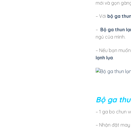
mới và gọn gàng
– Với
bộ ga thun
–
Bộ ga thun lạ
ngủ của mình.
– Nếu bạn muốn t
lạnh lụa
.
Bộ ga thu
– 1 ga bo chun 
– Nhận đặt may 