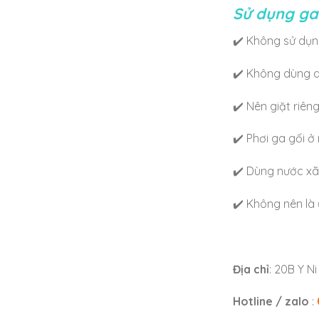
Sử dụng ga
✔️ Không sử dụn
✔️ Không dùng d
✔️ Nên giặt riêng
✔️ Phơi ga gối ở 
✔️ Dùng nước xã 
✔️ Không nên là 
Địa chỉ
: 20B Y N
Hotline / zalo
: