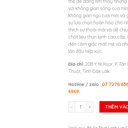
thể dễ dàng tìm thấy những
với không gian sống của mìn
không gian ngủ tươi mới và 
sự lựa chọn hoàn hảo cho n
thích sự thoải mái và dễ chịu
chất liệu thun lạnh cao cấp
đến cảm giác mát mẻ và nh
lần đầu tiếp xúc.
Địa chỉ
: 20B Y Ni Ksor, P. Tâ
Thuột, Tỉnh Đăk Lăk
Hotline / zalo
:
07 7276 63
6969
BỘ GA THUN LẠNH LỤA MÁT M
THÊM VÀO
Danh mục:
Bộ Ga Thun Lạnh Lụa
,
C