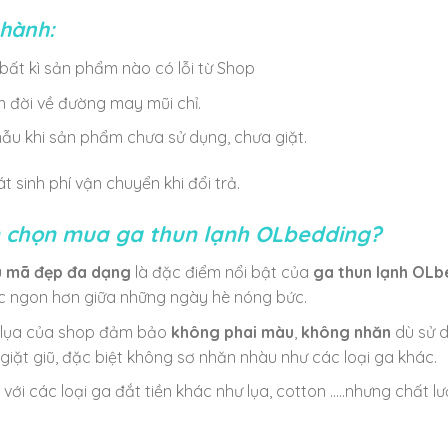
hành:
i bất kì sản phẩm nào có lỗi từ Shop
n đời về đường may mũi chỉ.
mẫu khi sản phẩm chưa sử dụng, chưa giặt.
át sinh phí vận chuyển khi đổi trả.
n chọn mua ga thun lạnh OLbedding?
u mã đẹp đa dạng
là đặc điểm nổi bật của
ga thun lạnh
OLb
c ngon hơn giữa những ngày hè nóng bức.
h lụa của shop đảm bảo
không phai màu
,
không nhăn
dù sử d
 giặt giũ, đặc biệt không sơ nhăn nhàu như các loại ga khác.
với các loại ga đắt tiền khác như lụa, cotton …..nhưng chất