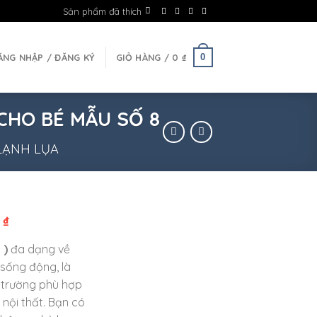
Sản phẩm đã thích
0
ĂNG NHẬP / ĐĂNG KÝ
GIỎ HÀNG /
0
₫
CHO BÉ MẪU SỐ 8
LẠNH LỤA
0
₫
 )
đa dạng về
 sống động, là
 trường phù hợp
 nội thất. Bạn có