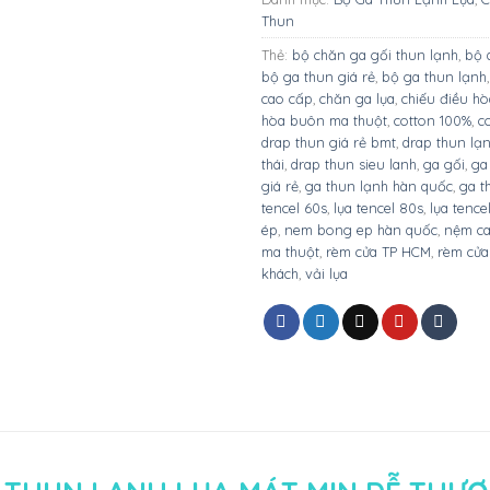
Thun
Thẻ:
bộ chăn ga gối thun lạnh
,
bộ 
bộ ga thun giá rẻ
,
bộ ga thun lạnh
cao cấp
,
chăn ga lụa
,
chiếu điều h
hòa buôn ma thuột
,
cotton 100%
,
c
drap thun giá rẻ bmt
,
drap thun lạ
thái
,
drap thun sieu lanh
,
ga gối
,
ga
giá rẻ
,
ga thun lạnh hàn quốc
,
ga t
tencel 60s
,
lụa tencel 80s
,
lụa tence
ép
,
nem bong ep hàn quốc
,
nệm ca
ma thuột
,
rèm cửa TP HCM
,
rèm cửa
khách
,
vải lụa