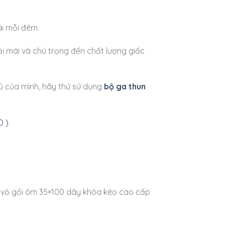
ái mỗi đêm.
i mái và chú trọng đến chất lượng giấc
gủ của mình, hãy thử sử dụng
bộ ga thun
1 vỏ gối ôm 35×100 dây khóa kéo cao cấp