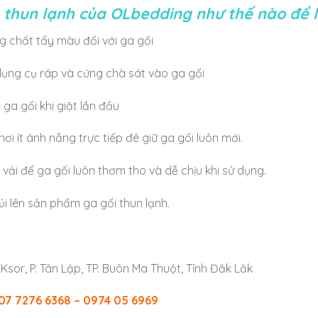
 thun lạnh của OLbedding như thế nào để 
g chất tẩy màu đối với ga gối
ụng cụ ráp và cứng chà sát vào ga gối
 ga gối khi giặt lần đầu
nơi ít ánh nắng trực tiếp đê giữ ga gối luôn mới.
vải để ga gối luôn thơm tho và dễ chịu khi sử dụng.
ủi lên sản phẩm ga gối thun lạnh.
i Ksor, P. Tân Lập, TP. Buôn Ma Thuột, Tỉnh Đăk Lăk
07 7276 6368 – 0974 05 6969