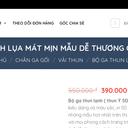
M
THEO DÕI ĐƠN HÀNG
GÓC CHIA SẺ
Đ
H LỤA MÁT MỊN MẪU DỄ THƯƠNG 
HỦ
/
CHĂN GA GỐI
/
VẢI THUN
/
BỘ GA THUN 
550.000
₫
390.00
Bộ ga thun lạnh ( thun Ý 5D
kiểu dáng và màu sắc, in 5D
những mẫu hot nhất trên thị
với mọi phong cách trang trí