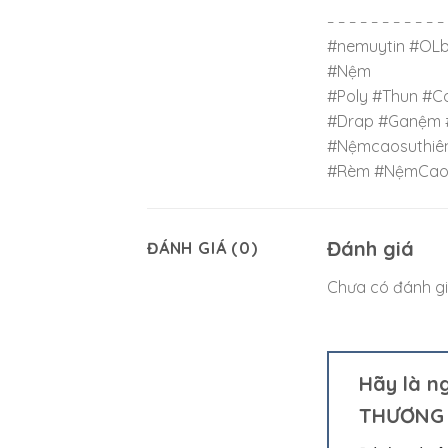
– – – – – – – – – – –
#nemuytin #OL
#Nệm
#Poly #Thun #C
#Drap #Ganệm 
#Nệmcaosuthiê
#Rèm #NệmCao
Đánh giá
ĐÁNH GIÁ (0)
Chưa có đánh gi
Hãy là n
THƯƠNG 