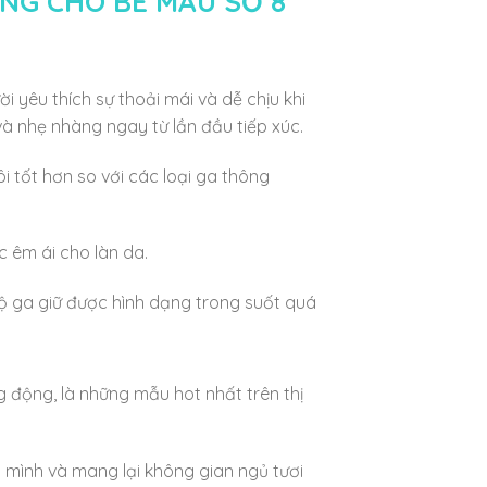
NG CHO BÉ MẪU SỐ 8
 yêu thích sự thoải mái và dễ chịu khi
à nhẹ nhàng ngay từ lần đầu tiếp xúc.
 tốt hơn so với các loại ga thông
 êm ái cho làn da.
bộ ga giữ được hình dạng trong suốt quá
 động, là những mẫu hot nhất trên thị
 mình và mang lại không gian ngủ tươi