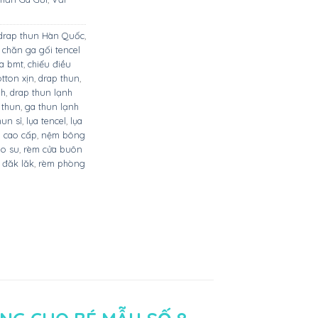
drap thun Hàn Quốc
,
,
chăn ga gối tencel
òa bmt
,
chiếu điều
otton xịn
,
drap thun
,
nh
,
drap thun lạnh
 thun
,
ga thun lạnh
hun sỉ
,
lụa tencel
,
lụa
l cao cấp
,
nệm bông
o su
,
rèm cửa buôn
 đăk lăk
,
rèm phòng