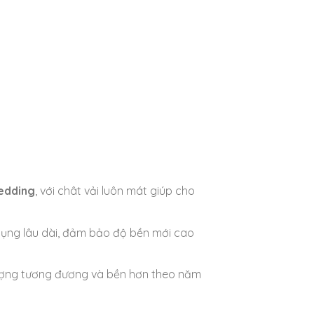
edding
, với chât vải luôn mát giúp cho
ụng lâu dài, đảm bảo độ bền mới cao
 lượng tương đương và bền hơn theo năm