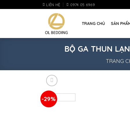
Skip
LIÊN HỆ
0974 05 6969
to
content
TRANG CHỦ
SẢN PHẨ
BỘ GA THUN LẠN
TRANG C
-29%