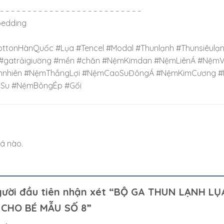
 – – – – – – – – – – – – – – – – – – – – – – – – – –
bedding
ottonHànQuốc #Lụa #Tencel #Modal #Thunlạnh #Thunsiêulạ
#gatrảigiường #mền #chăn #NệmKimdan #NệmLiênÁ #Nệ
nnhiên #NệmThắngLợi #NệmCaoSuĐôngÁ #NệmKimCương #
Su #NệmBôngÉp #Gối
á nào.
gười đầu tiên nhận xét “BỘ GA THUN LẠNH L
CHO BÉ MẪU SỐ 8”