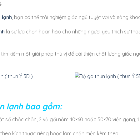
.
 lạnh
, bạn có thể trải nghiệm giấc ngủ tuyệt vời và sảng kho
nh
là sự lựa chọn hoàn hảo cho những người yêu thích sự thoả
ìm kiếm một giải pháp thú vị để cải thiện chất lượng giấc n
n lạnh bao gồm:
vắt sổ chắc chắn, 2 vỏ gối nằm 40×60 hoặc 50×70 viền gọng, 
theo kích thước riêng hoặc làm chăn mền kèm theo.