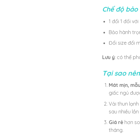
Chế độ bảo 
1 đổi 1 đối vớ
Bảo hành trọ
Đổi size đổi 
Lưu ý
: có thể ph
Tại sao nê
Mát mịn, mẫ
giấc ngủ đượ
Vải thun lạn
sau nhiều lần
Giá rẻ
hơn so 
tháng.