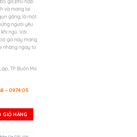
 bộ ga phù hợp
h và mang lại
gọn gàng, là một
hững người yêu
 khi ngủ. Với
, bộ ga này mang
ẹ nhàng ngay từ
n Lập, TP. Buôn Ma
68 – 0974 05
ỊN MẪU DỄ THƯƠNG CHO BÉ MẪU SỐ 8 số lượng
 GIỎ HÀNG
hăn Ga Gối
,
Vải