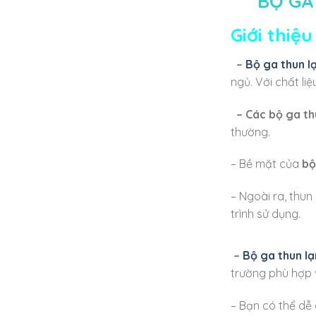
BỘ GA
Giới thiệ
–
Bộ ga thun lạ
ngủ. Với chất l
– Các bộ ga thu
thường.
– Bề mặt của
bộ
– Ngoài ra, thun
trình sử dụng.
–
Bộ ga thun lạ
trường phù hợp v
– Bạn có thể dễ