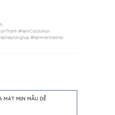
nh
mVạnThành #NệmCaoSuNon
Nệméptổnghợp #NệmHànViệtHải
ỤA MÁT MỊN MẪU DỄ