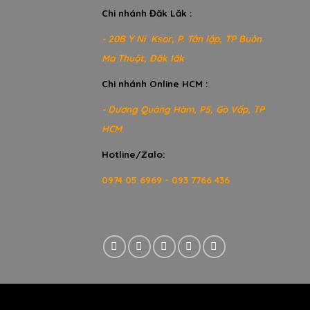
Chi nhánh Đăk Lăk :
- 20B Y Ni Ksor, P. Tân lập, TP Buôn
Ma Thuột, Đăk lăk
Chi nhánh Online HCM :
- Dương Quảng Hàm, P5, Gò Vấp, TP
HCM
Hotline/Zalo:
0974 05 6969 - 093 7766 436