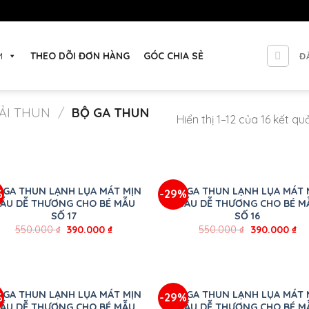
M
THEO DÕI ĐƠN HÀNG
GÓC CHIA SẺ
Đ
ẢI THUN
/
BỘ GA THUN
Hiển thị 1–12 của 16 kết qu
+
 GA THUN LẠNH LỤA MÁT MỊN
BỘ GA THUN LẠNH LỤA MÁT 
%
-29%
ẪU DỄ THƯƠNG CHO BÉ MẪU
MẪU DỄ THƯƠNG CHO BÉ M
SỐ 17
SỐ 16
550.000
₫
390.000
₫
550.000
₫
390.000
₫
+
 GA THUN LẠNH LỤA MÁT MỊN
BỘ GA THUN LẠNH LỤA MÁT 
%
-29%
ẪU DỄ THƯƠNG CHO BÉ MẪU
MẪU DỄ THƯƠNG CHO BÉ M