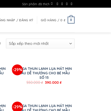
Sản phẩm đã thích
0
ĂNG NHẬP / ĐĂNG KÝ
GIỎ HÀNG /
0
₫
ả
+
MỊN
BỘ GA THUN LẠNH LỤA MÁT MỊN
-29%
ẪU
MẪU DỄ THƯƠNG CHO BÉ MẪU
SỐ 15
550.000
₫
390.000
₫
+
MỊN
BỘ GA THUN LẠNH LỤA MÁT MỊN
-29%
ẪU
MẪU DỄ THƯƠNG CHO BÉ MẪU