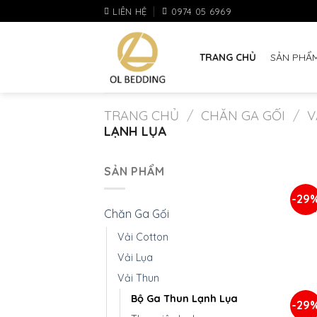
Skip
LIÊN HỆ
0974 05 6969
to
content
TRANG CHỦ
SẢN PHẨ
TRANG CHỦ
/
CHĂN GA GỐI
/
V
LẠNH LỤA
+
SẢN PHẨM
BỘ
-29
M
Chăn Ga Gối
Vải Cotton
Vải Lụa
+
Vải Thun
Bộ Ga Thun Lạnh Lụa
BỘ
-29
M