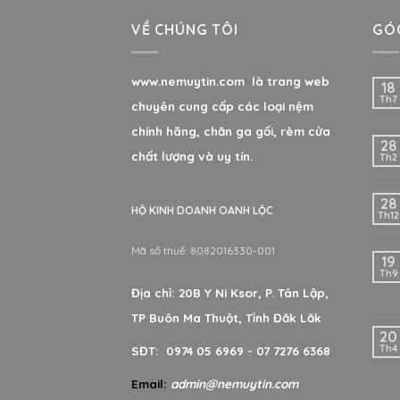
VỀ CHÚNG TÔI
GÓC
www.nemuytin.com là trang web
18
Th7
chuyên cung cấp các loại nệm
chính hãng, chăn ga gối, rèm cửa
28
chất lượng và uy tín.
Th2
28
HỘ KINH DOANH OANH LỘC
Th12
Mã số thuế: 8082016330-001
19
Th9
Địa chỉ: 20B Y Ni Ksor, P. Tân Lập,
TP Buôn Ma Thuột, Tỉnh Đăk Lăk
20
Th4
SĐT: 0974 05 6969 - 07 7276 6368
Email:
admin@nemuytin.com