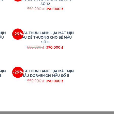
SỐ 12
550.000
₫
390.000
₫
+
MỊN
BỘ GA THUN LẠNH LỤA MÁT MỊN
-29%
ẪU
MẪU DỄ THƯƠNG CHO BÉ MẪU
SỐ 8
550.000
₫
390.000
₫
+
MỊN
BỘ GA THUN LẠNH LỤA MÁT MỊN
-29%
6
MẪU DORAEMON MẪU SỐ 5
550.000
₫
390.000
₫