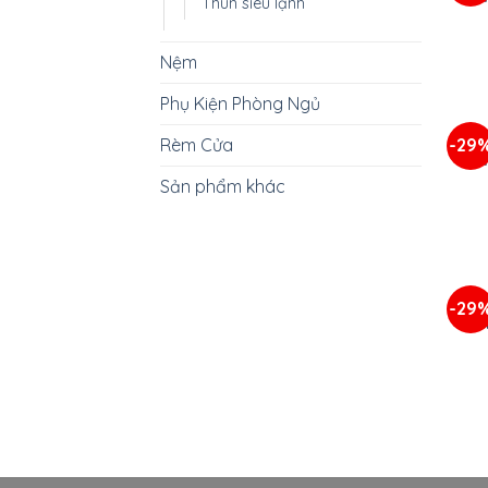
Thun siêu lạnh
Nệm
+
Phụ Kiện Phòng Ngủ
BỘ
-29
Rèm Cửa
M
Sản phẩm khác
+
BỘ
-29