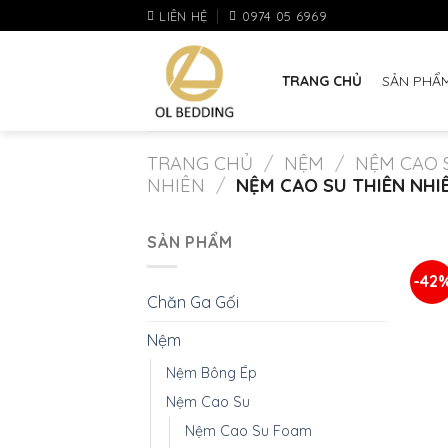
Skip
LIÊN HỆ
0974 05 6969
to
content
TRANG CHỦ
SẢN PHẨ
TRANG CHỦ
/
NỆM
/
NỆM CAO 
NHIÊN
/
NỆM CAO SU THIÊN NHI
+
SẢN PHẨM
Nệ
-42
Chăn Ga Gối
Nệm
Nệm Bông Ép
Nệm Cao Su
Nệm Cao Su Foam