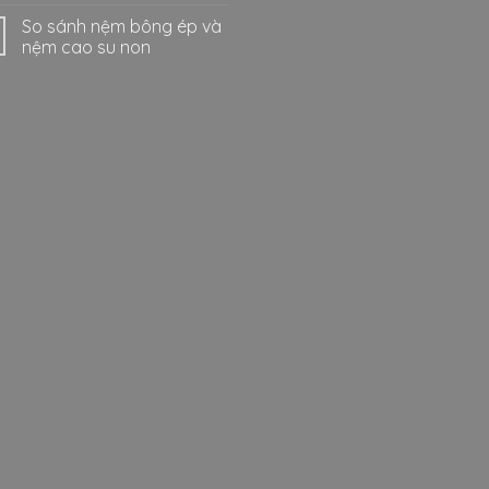
So sánh nệm bông ép và
nệm cao su non