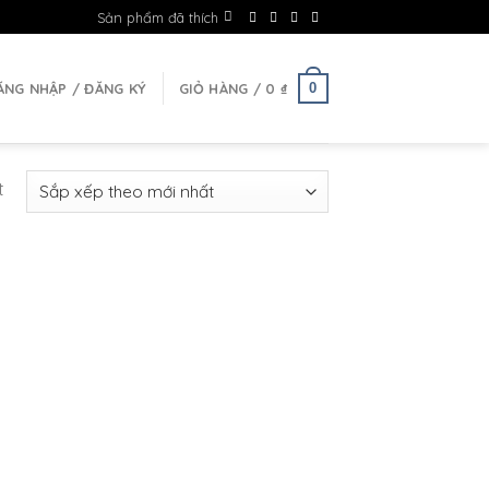
Sản phẩm đã thích
0
ĂNG NHẬP / ĐĂNG KÝ
GIỎ HÀNG /
0
₫
t