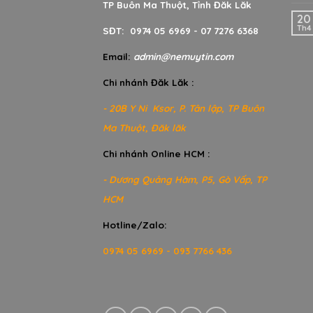
TP Buôn Ma Thuột, Tỉnh Đăk Lăk
20
Th4
SĐT: 0974 05 6969 - 07 7276 6368
Email:
admin@nemuytin.com
Chi nhánh Đăk Lăk :
- 20B Y Ni Ksor, P. Tân lập, TP Buôn
Ma Thuột, Đăk lăk
Chi nhánh Online HCM :
- Dương Quảng Hàm, P5, Gò Vấp, TP
HCM
Hotline/Zalo:
0974 05 6969 - 093 7766 436