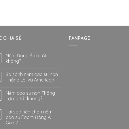
 CHIA SẺ
FANPAGE
Nệm Đông Á có tốt
không?
So sánh nệm cao su non
Thắng Lợi và American
Nệm cao su non Thắng
Lợi có tốt không?
Tại sao nên chọn nệm
cao su Foam Đông Á
Gold?