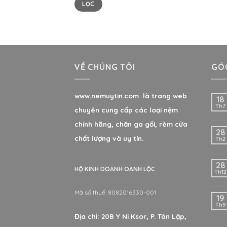
LỌC
VỀ CHÚNG TÔI
GÓC
www.nemuytin.com là trang web
18
Th7
chuyên cung cấp các loại nệm
chính hãng, chăn ga gối, rèm cửa
28
chất lượng và uy tín.
Th2
28
HỘ KINH DOANH OANH LỘC
Th12
Mã số thuế: 8082016330-001
19
Th9
Địa chỉ: 20B Y Ni Ksor, P. Tân Lập,