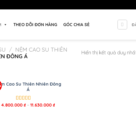
M
THEO DÕI ĐƠN HÀNG
GÓC CHIA SẺ
Đ
SU
/
NỆM CAO SU THIÊN
Hiển thị kết quả duy nhấ
ÊN ĐÔNG Á
m Cao Su Thiên Nhiên Đông
%
Á
4.800.000
₫
–
11.630.000
₫
Được xếp
hạng
5.00
5
sao