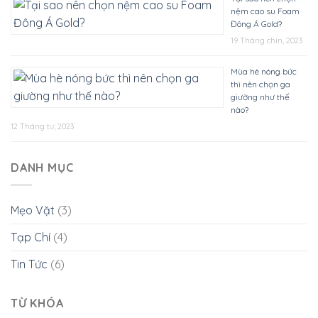
nệm cao su Foam
Đông Á Gold?
19 Tháng chín, 2023
Mùa hè nóng bức
thì nên chọn ga
giường như thế
nào?
12 Tháng tư, 2023
DANH MỤC
Mẹo Vặt
(3)
Tạp Chí
(4)
Tin Tức
(6)
TỪ KHÓA