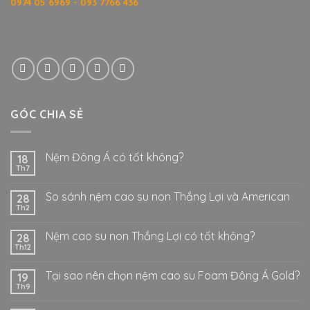
0974 05 6969 - 093 7766 436
GÓC CHIA SẺ
Nệm Đông Á có tốt không?
18
Th7
So sánh nệm cao su non Thắng Lợi và American
28
Th2
Nệm cao su non Thắng Lợi có tốt không?
28
Th12
Tại sao nên chọn nệm cao su Foam Đông Á Gold?
19
Th9