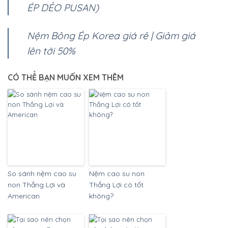
ÉP DẺO PUSAN)
Nệm Bông Ép Korea giá rẻ | Giảm giá
lên tới 50%
CÓ THỂ BẠN MUỐN XEM THÊM
So sánh nệm cao su
Nệm cao su non
non Thắng Lợi và
Thắng Lợi có tốt
American
không?