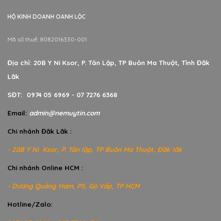
HỘ KINH DOANH OANH LỘC
Mã số thuế: 8082016330-001
Địa chỉ: 20B Y Ni Ksor, P. Tân Lập, TP Buôn Ma Thuột, Tỉnh Đăk
Lăk
SĐT: 0974 05 6969 - 07 7276 6368
Email:
admin@nemuytin.com
Chi nhánh Đăk Lăk :
- 20B Y Ni Ksor, P. Tân lập, TP Buôn Ma Thuột, Đăk lăk
Chi nhánh Online HCM :
- Dương Quảng Hàm, P5, Gò Vấp, TP HCM
Hotline/Zalo: