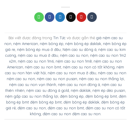
Bài viết được đăng trong
Tin Tức
và được gắn thẻ
giá nệm cao su
non
,
nệm American
,
nệm bông ép
,
nệm bông ép daklak
,
nệm bông ép
giá re
,
nệm bông ép mua ở đâu
,
Nệm cao su dông á
,
nệm cao su kim
cương
,
nệm cao su mua ở đâu
,
nệm cao su non
,
nệm cao su non 1m2
x2m
,
nệm cao su non 1m6
,
nệm cao su non 1m8
,
nệm cao su non
American
,
nệm cao su non bmt
,
nệm cao su non có tốt không
,
nệm
cao su non hàn việt hải
,
nệm cao su non mua ở đâu
,
nệm cao su non
nệm cao su non
,
nệm cao su non pusan
,
nệm cao su non thắng lợi
,
nệm cao su non vạn thành
,
nệm cao su non đông á
,
nệm cao su
thiên nhiên
,
nệm cao su đông á gold
,
nệm daklak
,
nệm ép dẻo pusan
,
nệm gấp cao su non thắng lợi
,
đệm bông ép
,
đệm bông ép bmt
,
đệm
bông ép bmt đệm bông ép bmt
,
đệm bông ép daklak
,
đệm bông ép
giá rẻ
,
đệm cao su non
,
đệm cao su non bmt
,
đệm cao su non có tốt
không
,
đệm cao su non đệm cao su non
.