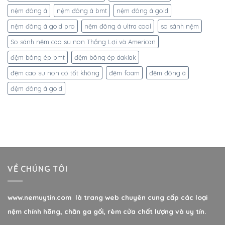
nệm đông á
nệm đông á bmt
nệm đông á gold
nệm đông á gold pro
nệm đông á ultra cool
so sánh nệm
So sánh nệm cao su non Thắng Lợi và American
đệm bông ép bmt
đệm bông ép daklak
đệm cao su non có tốt không
đệm foam
đệm đông á
đệm đông á gold
VỀ CHÚNG TÔI
www.nemuytin.com là trang web chuyên cung cấp các loại
nệm chính hãng, chăn ga gối, rèm cửa chất lượng và uy tín.