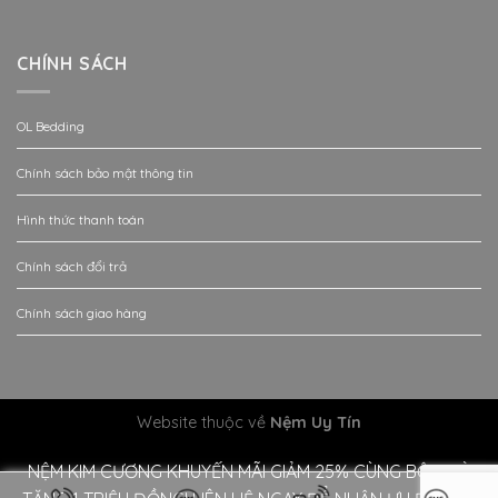
CHÍNH SÁCH
OL Bedding
Chính sách bảo mật thông tin
Hình thức thanh toán
Chính sách đổi trả
Chính sách giao hàng
Website thuộc về
Nệm Uy Tín
NỆM KIM CƯƠNG KHUYẾN MÃI GIẢM 25% CÙNG BỘ QUÀ