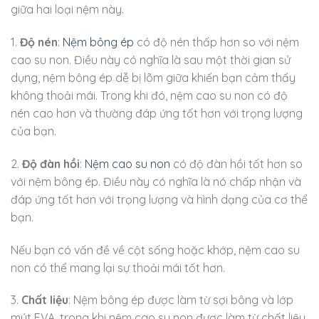
giữa hai loại nệm này.
1.
Độ nén
:
Nệm bông ép
có độ nén thấp hơn so với nệm
cao su non. Điều này có nghĩa là sau một thời gian sử
dụng, nệm bông ép dễ bị lõm giữa khiến bạn cảm thấy
không thoải mái. Trong khi đó, nệm cao su non có độ
nén cao hơn và thường đáp ứng tốt hơn với trọng lượng
của bạn.
2.
Độ đàn hồi
:
Nệm cao su non
có độ đàn hồi tốt hơn so
với nệm bông ép. Điều này có nghĩa là nó chấp nhận và
đáp ứng tốt hơn với trọng lượng và hình dạng của cơ thể
bạn.
Nếu bạn có vấn đề về cột sống hoặc khớp, nệm cao su
non có thể mang lại sự thoải mái tốt hơn.
3.
Chất liệu
: Nệm bông ép được làm từ sợi bông và lớp
mút EVA, trong khi nệm cao su non được làm từ chất liệu