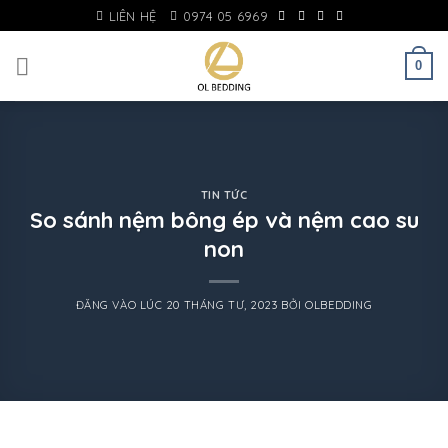
Skip
LIÊN HỆ
0974 05 6969
to
content
0
TIN TỨC
So sánh nệm bông ép và nệm cao su
non
ĐĂNG VÀO LÚC
20 THÁNG TƯ, 2023
BỞI
OLBEDDING