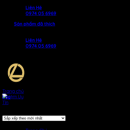
Skip
Liên Hệ
to
0974 05 6969
content
Sản phẩm đã thích
Liên Hệ
0974 05 6969
Trang chủ
/
Sản phẩm được gắn thẻ “nem bong ep hàn quố
Lọc
Hiển thị 1–12 của 21 kết quả
SẢN Phẩm
MENU
MENU