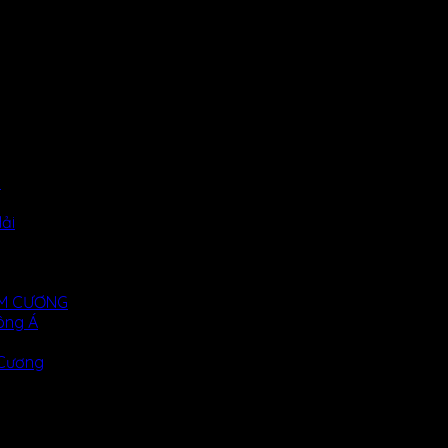
i
ải
KIM CƯƠNG
ông Á
 Cương