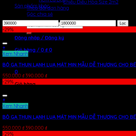
Chiếu Điều Hòa Size 2m2
Sản phẩm khác
Theo dõi đơn hàng
Góc chia sẻ
Lọc theo giá
Lọc
Tìm
-29%
kiếm:
Đăng nhập / Đăng ký
+
Giỏ hàng /
0
₫
0
Xem Nhanh
Chưa có sản phẩm trong giỏ hàng.
BỘ GA THUN LẠNH LỤA MÁT MỊN MẪU DỄ THƯƠNG CHO BÉ
0
550.000
₫
390.000
₫
-29%
Giỏ hàng
Chưa có sản phẩm trong giỏ hàng.
+
Xem Nhanh
BỘ GA THUN LẠNH LỤA MÁT MỊN MẪU DỄ THƯƠNG CHO BÉ
550.000
₫
390.000
₫
-29%