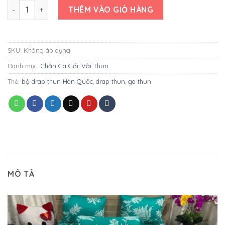
DRAP THUN HÀN QUỐC MẪU LÁ SỐ 2 số lượng
THÊM VÀO GIỎ HÀNG
SKU:
Không áp dụng
Danh mục:
Chăn Ga Gối
,
Vải Thun
Thẻ:
bộ drap thun Hàn Quốc
,
drap thun
,
ga thun
MÔ TẢ