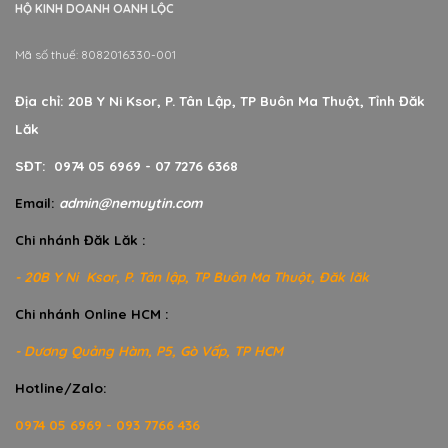
HỘ KINH DOANH OANH LỘC
Mã số thuế: 8082016330-001
Địa chỉ: 20B Y Ni Ksor, P. Tân Lập, TP Buôn Ma Thuột, Tỉnh Đăk
Lăk
SĐT: 0974 05 6969 - 07 7276 6368
Email:
admin@nemuytin.com
Chi nhánh Đăk Lăk :
- 20B Y Ni Ksor, P. Tân lập, TP Buôn Ma Thuột, Đăk lăk
Chi nhánh Online HCM :
- Dương Quảng Hàm, P5, Gò Vấp, TP HCM
Hotline/Zalo:
0974 05 6969 - 093 7766 436