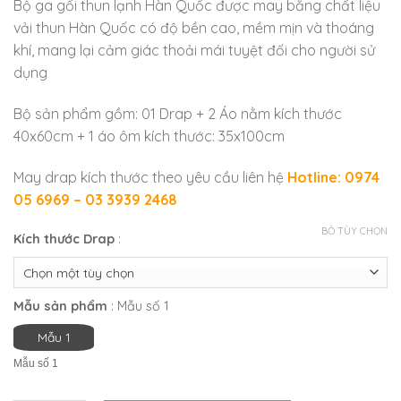
Bộ ga gối thun lạnh Hàn Quốc được may bằng chất liệu
vải thun Hàn Quốc có độ bền cao, mềm mịn và thoáng
khí, mang lại cảm giác thoải mái tuyệt đối cho người sử
dụng
Bộ sản phẩm gồm: 01 Drap + 2 Áo nằm kích thước
40x60cm + 1 áo ôm kích thước: 35x100cm
May drap kích thước theo yêu cầu liên hệ
Hotline: 0974
05 6969 – 03 3939 2468
BỎ TÙY CHỌN
Kích thước Drap
:
Mẫu sản phẩm
:
Mẫu số 1
Mẫu 1
Mẫu số 1