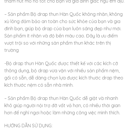
thấm hút mồ hô tốt cho bạn và gia đình giấc ngủ êm dịu.
– Sản phẩm Bộ drap thun Hàn Quốc không nhăn, không
xù lông đảm bảo an toàn cho sức khỏe của bạn và gia
đình bạn, giúp bộ drap của bạn luôn sáng đẹp như mới.
Sản phẩm ít nhăn và độ bền màu cao. Đây là ưu điểm
vượt trội so với những sản phẩm thun khác trên thị
trường
-Bộ drap thun Hàn Quốc được thiết kế với các kích cỡ
thông dụng, bộ drap vừa vặn với nhiều sản phẩm nệm,
gối có sẵn, dễ dàng chọn lựa được kích thước drap theo
kích thước nệm có sẵn nhà mình.
– Sản phẩm Bộ drap thun Hàn Quốc dễ giặt và nhanh
khô giúp người nội trợ đỡ vất vả hơn, có nhiều thời gian
hơn để nghỉ ngơi hoặc làm những công việc mình thích.
HƯỚNG DẪN SỬ DỤNG: