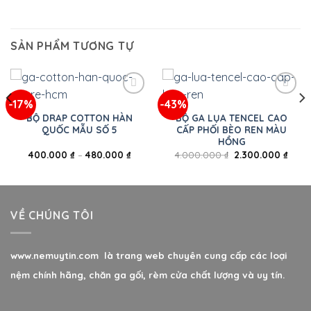
SẢN PHẨM TƯƠNG TỰ
-17%
-43%
BỘ DRAP COTTON HÀN
BỘ GA LỤA TENCEL CAO
QUỐC MẪU SỐ 5
CẤP PHỐI BÈO REN MÀU
HỒNG
400.000
₫
–
480.000
₫
4.000.000
₫
2.300.000
₫
VỀ CHÚNG TÔI
www.nemuytin.com là trang web chuyên cung cấp các loại
nệm chính hãng, chăn ga gối, rèm cửa chất lượng và uy tín.