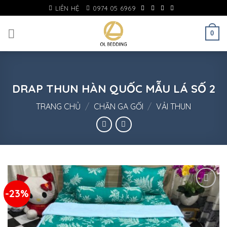
Skip
LIÊN HỆ
0974 05 6969
to
content
0
DRAP THUN HÀN QUỐC MẪU LÁ SỐ 2
TRANG CHỦ
/
CHĂN GA GỐI
/
VẢI THUN
-23%