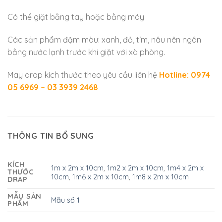
Có thể giặt bằng tay hoặc bằng máy
Các sản phẩm đậm màu: xanh, đỏ, tím, nâu nên ngân
bằng nước lạnh trước khi giặt với xà phòng.
May drap kích thước theo yêu cầu liên hệ
Hotline: 0974
05 6969 – 03 3939 2468
THÔNG TIN BỔ SUNG
KÍCH
1m x 2m x 10cm
,
1m2 x 2m x 10cm
,
1m4 x 2m x
THƯỚC
10cm
,
1m6 x 2m x 10cm
,
1m8 x 2m x 10cm
DRAP
MẪU SẢN
Mẫu số 1
PHẨM