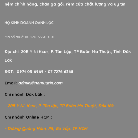
nệm chính hãng, chăn ga gối, rèm cửa chất lượng và uy tín.
HỘ KINH DOANH OANH LỘC
Mã số thuế: 8082016330-001
Địa chỉ: 20B Y Ni Ksor, P. Tân Lập, TP Buôn Ma Thuột, Tỉnh Đăk
Lăk
SĐT: 0974 05 6969 - 07 7276 6368
Email:
admin@nemuytin.com
Chi nhánh Đăk Lăk :
- 20B Y Ni Ksor, P. Tân lập, TP Buôn Ma Thuột, Đăk lăk
Chi nhánh Online HCM :
- Dương Quảng Hàm, P5, Gò Vấp, TP HCM