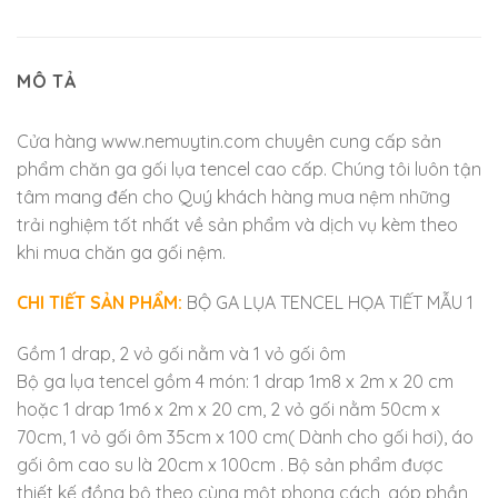
MÔ TẢ
Cửa hàng www.nemuytin.com chuyên cung cấp sản
phẩm chăn ga gối lụa tencel cao cấp. Chúng tôi luôn tận
tâm mang đến cho Quý khách hàng mua nệm những
trải nghiệm tốt nhất về sản phẩm và dịch vụ kèm theo
khi mua chăn ga gối nệm.
CHI TIẾT SẢN PHẨM:
BỘ GA LỤA TENCEL HỌA TIẾT MẪU 1
Gồm 1 drap, 2 vỏ gối nằm và 1 vỏ gối ôm
Bộ ga lụa tencel gồm 4 món: 1 drap 1m8 x 2m x 20 cm
hoặc 1 drap 1m6 x 2m x 20 cm, 2 vỏ gối nằm 50cm x
70cm, 1 vỏ gối ôm 35cm x 100 cm( Dành cho gối hơi), áo
gối ôm cao su là 20cm x 100cm . Bộ sản phẩm được
thiết kế đồng bộ theo cùng một phong cách, góp phần