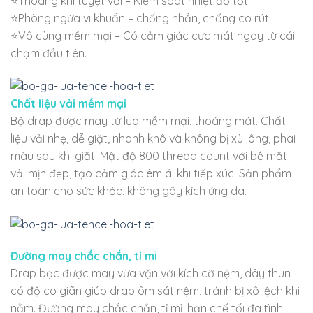
⭐Thoáng khí tuyệt vời – Kiểm soát nhiệt độ tốt
⭐Phòng ngừa vi khuẩn – chống nhắn, chống co rút
⭐Vô cùng mềm mại – Có cảm giác cực mát ngay từ cái
chạm đầu tiên.
Chất liệu vải mềm mại
Bộ drap được may từ lụa mềm mại, thoáng mát. Chất
liệu vải nhẹ, dễ giặt, nhanh khô và không bị xù lông, phai
màu sau khi giặt. Mật độ 800 thread count với bề mặt
vải mịn đẹp, tạo cảm giác êm ái khi tiếp xúc. Sản phẩm
an toàn cho sức khỏe, không gây kích ứng da.
Đường may chắc chắn, tỉ mỉ
Drap bọc được may vừa vặn với kích cỡ nệm, dây thun
có độ co giãn giúp drap ôm sát nệm, tránh bị xô lệch khi
nằm. Đường may chắc chắn, tỉ mỉ, hạn chế tối đa tình