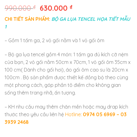
990.000
₫
630.000
₫
CHI TIẾT SẢN PHẨM:
BỘ GA LỤA TENCEL HỌA TIẾT MẪU
1
– Gồm 1 tấm ga, 2 vỏ gối nằm và 1 vỏ gối ôm
– Bộ ga lụa tencel gồm 4 món: 1 tấm ga đủ kích cỡ nệm
của bạn, 2 vỏ gối nằm 50cm x 70cm, 1 vỏ gối ôm 35cm x
100 cm( Dành cho gối hơi), áo gối ôm cao su là 20cm x
100cm . Bộ sản phẩm được thiết kế đồng bộ theo cùng
một phong cách, góp phần tô điểm cho không gian
sống thêm trang nhã, ấn tượng.
– KH nhu cầu may thêm chăn mền hoặc may drap kích
thước theo yêu cầu liên hệ
Hotline
:
0974 05 6969 – 03
3939 2468