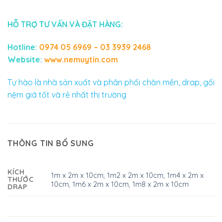
HỖ TRỢ TƯ VẤN VÀ ĐẶT HÀNG:
Hotline:
0974 05 6969 – 03 3939 2468
Website:
www.nemuytin.com
Tự hào là nhà sản xuất và phân phối chăn mền, drap, gối
nệm giá tốt và rẻ nhất thị trường
THÔNG TIN BỔ SUNG
KÍCH
1m x 2m x 10cm
,
1m2 x 2m x 10cm
,
1m4 x 2m x
THƯỚC
10cm
,
1m6 x 2m x 10cm
,
1m8 x 2m x 10cm
DRAP