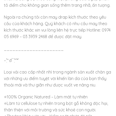
tô điểm cho không gian sống thêm trang nhã, ấn tượng.
Ngoài ra chúng tôi còn may drap kích thước theo yêu
cầu của khách hàng. Quý khách có nhu cầu may theo
kích thước khác xin vui lòng liên hệ trực tiếp Hotline: 0974
05 6969 – 03 3939 2468 để được đặt may.
_____________________
– ̂́ ̣̂ đ ̀ ̀ ̂́ ̣̂ ̛̛̀ ̂ ̀
Loại vải cao cấp nhất nhì trong ngành sản xuất chăn ga
với những ưu điểm tuyệt vời khiến làn da của bạn thấy
thoải mái và thư giãn như được vuốt ve nâng niu.
⭐100% Organic Natured – Làm mát tự nhiên
⭐Làm từ cellulose tự nhiên trong bột gỗ không độc hại,
thân thiện với môi trường và sức khoẻ con người.