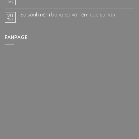
Th9
So sánh nệm bông ép và nệm cao su non
20
Th4
FANPAGE