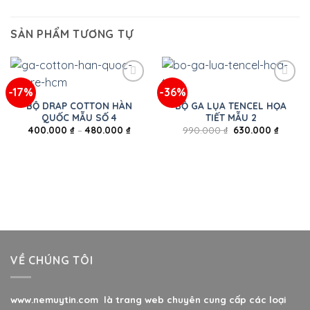
SẢN PHẨM TƯƠNG TỰ
-17%
-36%
BỘ DRAP COTTON HÀN
BỘ GA LỤA TENCEL HỌA
QUỐC MẪU SỐ 4
TIẾT MẪU 2
400.000
₫
–
480.000
₫
990.000
₫
630.000
₫
VỀ CHÚNG TÔI
www.nemuytin.com là trang web chuyên cung cấp các loại