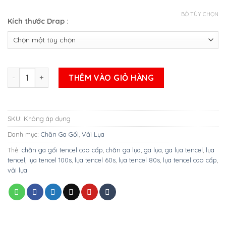
BỎ TÙY CHỌN
Kích thước Drap
:
BỘ GA LỤA TENCEL HỌA TIẾT MẪU 1 số lượng
THÊM VÀO GIỎ HÀNG
SKU:
Không áp dụng
Danh mục:
Chăn Ga Gối
,
Vải Lụa
Thẻ:
chăn ga gối tencel cao cấp
,
chăn ga lụa
,
ga lụa
,
ga lụa tencel
,
lụa
tencel
,
lụa tencel 100s
,
lụa tencel 60s
,
lụa tencel 80s
,
lụa tencel cao cấp
,
vải lụa