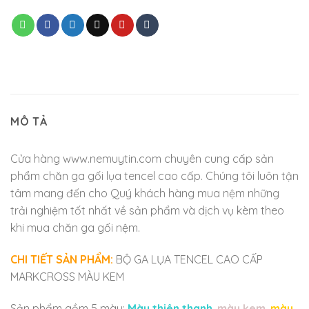
MÔ TẢ
Cửa hàng www.nemuytin.com chuyên cung cấp sản
phẩm chăn ga gối lụa tencel cao cấp. Chúng tôi luôn tận
tâm mang đến cho Quý khách hàng mua nệm những
trải nghiệm tốt nhất về sản phẩm và dịch vụ kèm theo
khi mua chăn ga gối nệm.
CHI TIẾT SẢN PHẨM:
BỘ GA LỤA TENCEL CAO CẤP
MARKCROSS MÀU KEM
Sản phẩm gồm 5 màu:
Màu thiên thanh
,
màu kem
,
màu