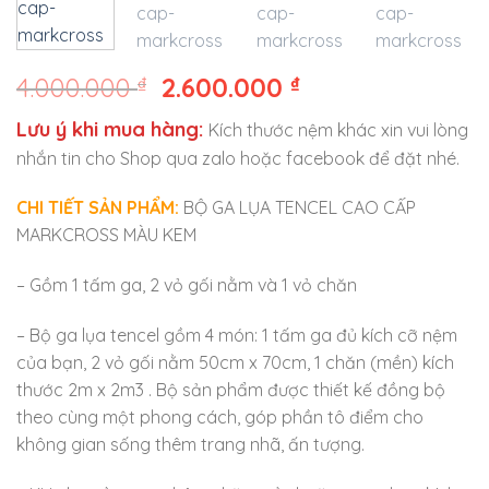
4.000.000
₫
2.600.000
₫
Lưu ý khi mua hàng:
Kích thước nệm khác xin vui lòng
nhắn tin cho Shop qua zalo hoặc facebook để đặt nhé.
CHI TIẾT SẢN PHẨM:
BỘ GA LỤA TENCEL CAO CẤP
MARKCROSS MÀU KEM
– Gồm 1 tấm ga, 2 vỏ gối nằm và 1 vỏ chăn
– Bộ ga lụa tencel gồm 4 món: 1 tấm ga đủ kích cỡ nệm
của bạn, 2 vỏ gối nằm 50cm x 70cm, 1 chăn (mền) kích
thước 2m x 2m3 . Bộ sản phẩm được thiết kế đồng bộ
theo cùng một phong cách, góp phần tô điểm cho
không gian sống thêm trang nhã, ấn tượng.