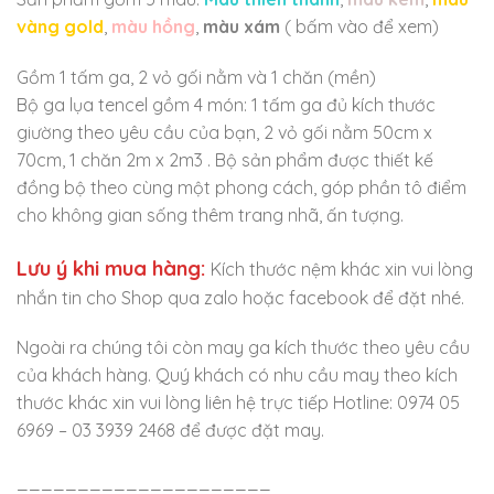
vàng gold
,
màu hồng
,
màu xám
( bấm vào để xem)
Gồm 1 tấm ga, 2 vỏ gối nằm và 1 chăn (mền)
Bộ ga lụa tencel gồm 4 món: 1 tấm ga đủ kích thước
giường theo yêu cầu của bạn, 2 vỏ gối nằm 50cm x
70cm, 1 chăn 2m x 2m3 . Bộ sản phẩm được thiết kế
đồng bộ theo cùng một phong cách, góp phần tô điểm
cho không gian sống thêm trang nhã, ấn tượng.
Lưu ý khi mua hàng:
Kích thước nệm khác xin vui lòng
nhắn tin cho Shop qua zalo hoặc facebook để đặt nhé.
Ngoài ra chúng tôi còn may ga kích thước theo yêu cầu
của khách hàng. Quý khách có nhu cầu may theo kích
thước khác xin vui lòng liên hệ trực tiếp Hotline: 0974 05
6969 – 03 3939 2468 để được đặt may.
_____________________