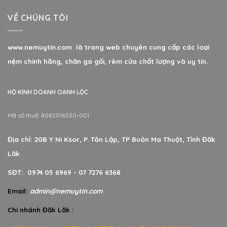
VỀ CHÚNG TÔI
www.nemuytin.com là trang web chuyên cung cấp các loại
nệm chính hãng, chăn ga gối, rèm cửa chất lượng và uy tín.
HỘ KINH DOANH OANH LỘC
Mã số thuế: 8082016330-001
Địa chỉ: 20B Y Ni Ksor, P. Tân Lập, TP Buôn Ma Thuột, Tỉnh Đăk
Lăk
SĐT: 0974 05 6969 - 07 7276 6368
Email:
admin@nemuytin.com
Chi nhánh Đăk Lăk :