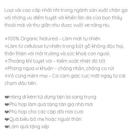
Loại vải cao cấp nhất nhì trong ngành sản xuất chăn ga
với những ưu điểm tuyệt vời khiến làn da của bạn thấy
thoải mái và thư giãn như được vuốt ve nâng niu.
⭐100% Organic Natured – Làm mát tự nhiên
⭐Làm từ cellulose tự nhiên trong bột gỗ không độc hại,
thân thiện với môi trường và sức khoẻ con người.
⭐Thoáng khí tuyệt vời – Kiểm soát nhiệt độ tốt
⭐Phòng ngừa vi khuẩn – chống nhắn, chống co rút
⭐Vô cùng mềm mại – Có cảm giác cực mát ngay từ cái
chạm đầu tiên.
❤️Hàng đi kèm túi đựng tiện lợi sang trọng
❤️Phù hợp làm quà tặng tân gia nhà mới
❤️Phù hợp cho các cặp đôi mới cưới
❤️Quà biếu bố mẹ hoặc người thân
❤️Làm quà tặng sếp