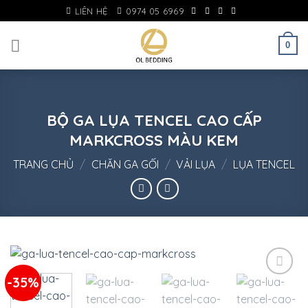
Skip
LIÊN HỆ
0974 05 6969
to
content
0
BỘ GA LỤA TENCEL CAO CẤP
MARKCROSS MÀU KEM
TRANG CHỦ
/
CHĂN GA GỐI
/
VẢI LỤA
/
LỤA TENCEL
-35%