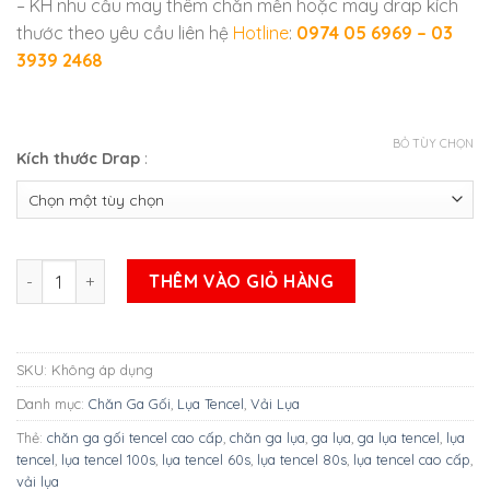
– KH nhu cầu may thêm chăn mền hoặc may drap kích
thước theo yêu cầu liên hệ
Hotline
:
0974 05 6969 – 03
3939 2468
BỎ TÙY CHỌN
Kích thước Drap
:
BỘ GA LỤA TENCEL CAO CẤP MARKCROSS MÀU KEM số lượng
THÊM VÀO GIỎ HÀNG
SKU:
Không áp dụng
Danh mục:
Chăn Ga Gối
,
Lụa Tencel
,
Vải Lụa
Thẻ:
chăn ga gối tencel cao cấp
,
chăn ga lụa
,
ga lụa
,
ga lụa tencel
,
lụa
tencel
,
lụa tencel 100s
,
lụa tencel 60s
,
lụa tencel 80s
,
lụa tencel cao cấp
,
vải lụa