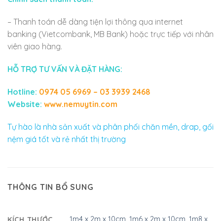
– Thanh toán dễ dàng tiện lợi thông qua internet
banking (Vietcombank, MB Bank) hoặc trực tiếp với nhân
viên giao hàng.
HỖ TRỢ TƯ VẤN VÀ ĐẶT HÀNG:
Hotline:
0974 05 6969 – 03 3939 2468
Website:
www.nemuytin.com
Tự hào là nhà sản xuất và phân phối chăn mền, drap, gối
nệm giá tốt và rẻ nhất thị trường
THÔNG TIN BỔ SUNG
1m4 x 2m x 10cm
,
1m6 x 2m x 10cm
,
1m8 x
KÍCH THƯỚC