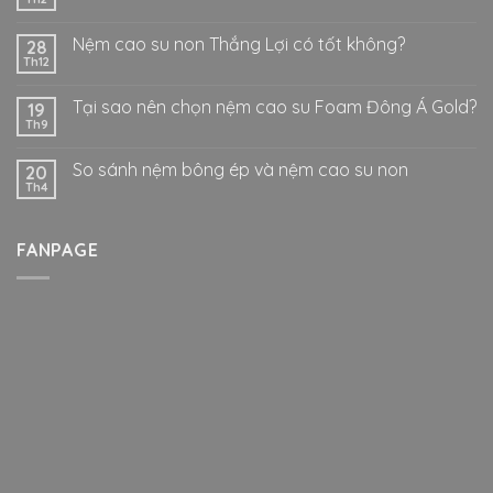
Nệm cao su non Thắng Lợi có tốt không?
28
Th12
Tại sao nên chọn nệm cao su Foam Đông Á Gold?
19
Th9
So sánh nệm bông ép và nệm cao su non
20
Th4
FANPAGE