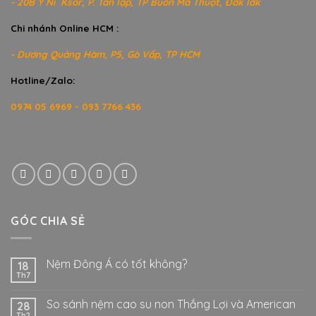
- 20B Y Ni Ksor, P. Tân lập, TP Buôn Ma Thuột, Đăk lăk
Chi nhánh Online HCM :
- Dương Quảng Hàm, P5, Gò Vấp, TP HCM
Hotline/Zalo:
0974 05 6969 - 093 7766 436
GÓC CHIA SẺ
Nệm Đông Á có tốt không?
18
Th7
So sánh nệm cao su non Thắng Lợi và American
28
Th2