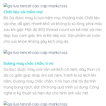
Chất liệu vải mềm mại
Bộ Ga được may từ lụa mềm mại, thoáng mát. Chất liệu
vải nhẹ, dễ giặt, nhanh khô và không bị xù lông, phai màu
sau khi giặt. Mật độ 800 thread count với bề mặt vải mịn
đẹp, tạo cảm giác êm ái khi tiếp xúc. Sản phẩm an toàn
cho sức khỏe, không gây kích ứng da.
Đường may chắc chắn, tỉ mỉ
Ga bọc được may vừa vặn với kích cỡ nệm, dây thun có
độ co giãn giúp drap ôm sát nệm, tránh bị xô lệch khi
nằm. Đường may chắc chắn, tỉ mỉ, hạn chế tối đa tình
trạng bung rách, đứt chỉ trong quá trình sử dụng. Công
nghệ in kỹ thuật số hiện đại cho hình ảnh sắc nét.