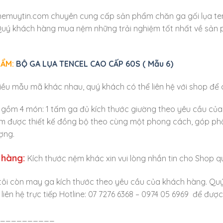
muytin.com chuyên cung cấp sản phẩm chăn ga gối lụa tenc
ý khách hàng mua nệm những trải nghiệm tốt nhất về sản 
HẨM:
BỘ GA LỤA TENCEL CAO CẤP 60S ( Mẫu 6)
ều mẫu mã khác nhau, quý khách có thể liên hệ với shop để
l gồm 4 món: 1 tấm ga đủ kích thước giường theo yêu cầu của
m được thiết kế đồng bộ theo cùng một phong cách, góp ph
ợng.
 hàng:
Kích thước nệm khác xin vui lòng nhắn tin cho Shop 
tôi còn may ga kích thước theo yêu cầu của khách hàng. Qu
g liên hệ trực tiếp Hotline: 07 7276 6368 – 0974 05 6969 để đượ
__________