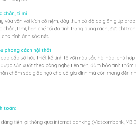
 chắn, tỉ mỉ
 vừa vặn với kích cỡ nệm, dây thun có độ co giãn giúp drap 
hắn, tỉ mỉ, hạn chế tối đa tình trạng bung rách, đứt chỉ tron
i cho hình ảnh sắc nét.
ều phong cách nội thất
 cao cấp sở hữu thiết kế tinh tế với màu sắc hài hòa, phù hợ
được sản xuất theo công nghệ tiên tiến, đảm bảo tính thẩm mỹ
hần chăm sóc giấc ngủ cho cả gia đình mà còn mang đến nhi
h toán:
dàng tiện lợi thông qua internet banking (Vietcombank, MB B