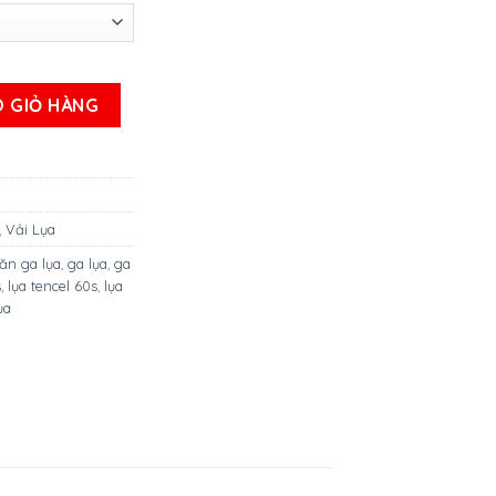
S ( Mẫu 6 ) số lượng
 GIỎ HÀNG
,
Vải Lụa
ăn ga lụa
,
ga lụa
,
ga
s
,
lụa tencel 60s
,
lụa
ụa