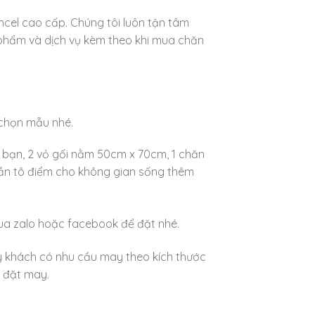
el cao cấp. Chúng tôi luôn tận tâm
phẩm và dịch vụ kèm theo khi mua chăn
 chọn mẫu nhé.
 bạn, 2 vỏ gối nằm 50cm x 70cm, 1 chăn
ần tô điểm cho không gian sống thêm
qua zalo hoặc facebook để đặt nhé.
ý khách có nhu cầu may theo kích thước
c đặt may.