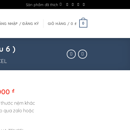
Sản phẩm đã thích
0
ĂNG NHẬP / ĐĂNG KÝ
GIỎ HÀNG /
0
₫
 6 )
CEL
.000
₫
 thước nệm khác
op qua zalo hoặc