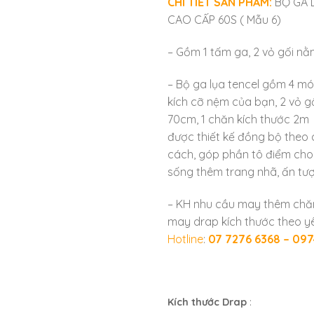
CHI TIẾT SẢN PHẨM:
BỘ GA 
CAO CẤP 60S ( Mẫu 6)
– Gồm 1 tấm ga, 2 vỏ gối nằ
– Bộ ga lụa tencel gồm 4 mó
kích cỡ nệm của bạn, 2 vỏ 
70cm, 1 chăn kích thước 2m
được thiết kế đồng bộ theo
cách, góp phần tô điểm cho
sống thêm trang nhã, ấn tư
– KH nhu cầu may thêm ch
may drap kích thước theo yê
Hotline
:
07 7276 6368 – 097
Kích thước Drap
: