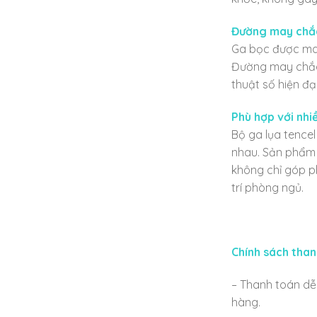
Đường may chắc
Ga bọc được may
Đường may chắc c
thuật số hiện đạ
Phù hợp với nhi
Bộ ga lụa tencel
nhau. Sản phẩm 
không chỉ góp p
trí phòng ngủ.
Chính sách than
– Thanh toán dễ 
hàng.