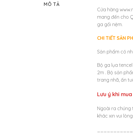
MÔ TẢ
Cửa hàng www.ne
mang đến cho Qu
ga gối nệm.
CHI TIẾT SẢN P
Sản phẩm có nhi
Bộ ga lụa tence
2m . Bộ sản phẩ
trang nhã, ấn tư
Lưu ý khi mua
Ngoài ra chúng 
khác xin vui lòn
___________