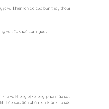
yệt vời khiến làn da của bạn thấy thoải
ường và sức khoẻ con người.
h khô và không bị xù lông, phai màu sau
 khi tiếp xúc. Sản phẩm an toàn cho sức