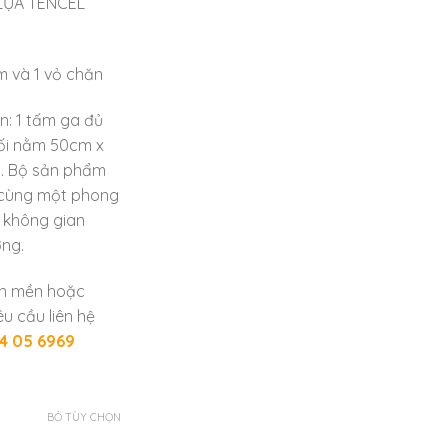
LỤA TENCEL
m và 1 vỏ chăn
n: 1 tấm ga đủ
gối nằm 50cm x
 . Bộ sản phẩm
 cùng một phong
 không gian
ợng.
ăn mền hoặc
u cầu liên hệ
4 05 6969
BỎ TÙY CHỌN