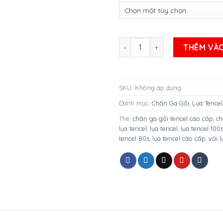
BỘ GA LỤA TENCEL CAO CẤP 60
THÊM VÀO
SKU:
Không áp dụng
Danh mục:
Chăn Ga Gối
,
Lụa Tencel
Thẻ:
chăn ga gối tencel cao cấp
,
ch
lụa tencel
,
lụa tencel
,
lụa tencel 100
tencel 80s
,
lụa tencel cao cấp
,
vải l