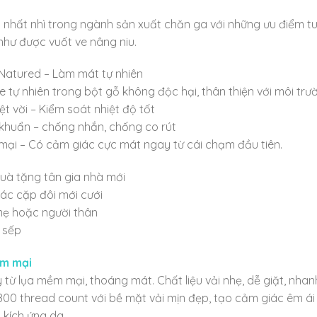
 nhất nhì trong ngành sản xuất chăn ga với những ưu điểm tu
như được vuốt ve nâng niu.
Natured – Làm mát tự nhiên
e tự nhiên trong bột gỗ không độc hại, thân thiện với môi tr
t vời – Kiểm soát nhiệt độ tốt
khuẩn – chống nhắn, chống co rút
i – Có cảm giác cực mát ngay từ cái chạm đầu tiên.
uà tặng tân gia nhà mới
ác cặp đôi mới cưới
mẹ hoặc người thân
 sếp
ềm mại
ừ lụa mềm mại, thoáng mát. Chất liệu vải nhẹ, dễ giặt, nhan
 800 thread count với bề mặt vải mịn đẹp, tạo cảm giác êm ái
 kích ứng da.