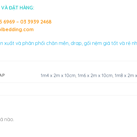
 VÀ ĐẶT HÀNG:
5 6969 – 03 3939 2468
lbedding.com
n xuất và phân phối chăn mền, drap, gối nệm giá tốt và rẻ nh
AP
1m4 x 2m x 10cm
,
1m6 x 2m x 10cm
,
1m8 x 2m 
á nào.