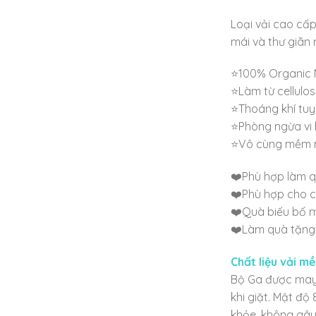
Loại vải cao cấp
mái và thư giãn 
⭐100% Organic 
⭐Làm từ cellulos
⭐Thoáng khí tuyệ
⭐Phòng ngừa vi 
⭐Vô cùng mềm mạ
❤️Phù hợp làm q
❤️Phù hợp cho c
❤️Quà biếu bố 
❤️Làm quà tặng
Chất liệu vải m
Bộ Ga được may t
khi giặt. Mật độ
khỏe, không gây