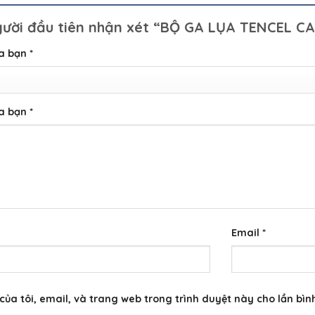
gười đầu tiên nhận xét “BỘ GA LỤA TENCEL CA
ủa bạn
*
ủa bạn
*
Email
*
của tôi, email, và trang web trong trình duyệt này cho lần bình 