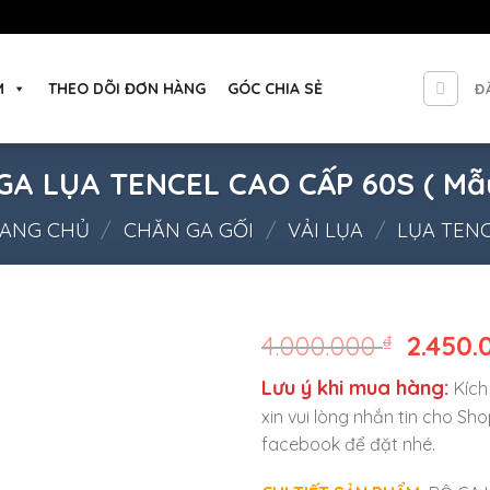
M
THEO DÕI ĐƠN HÀNG
GÓC CHIA SẺ
Đ
GA LỤA TENCEL CAO CẤP 60S ( Mẫu
ANG CHỦ
/
CHĂN GA GỐI
/
VẢI LỤA
/
LỤA TEN
4.000.000
₫
2.450
Lưu ý khi mua hàng:
Kích
xin vui lòng nhắn tin cho Sh
facebook để đặt nhé.