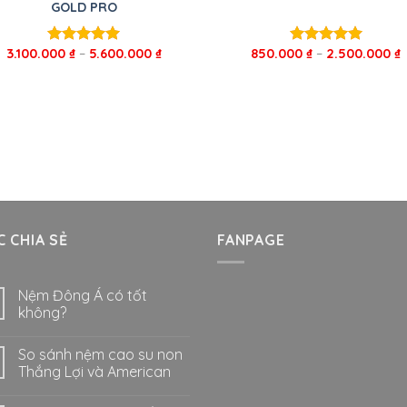
GOLD PRO
3.100.000
₫
–
5.600.000
₫
850.000
₫
–
2.500.000
₫
Được xếp
Được xếp
hạng
5.00
hạng
5.00
5 sao
5 sao
 CHIA SẺ
FANPAGE
Nệm Đông Á có tốt
không?
So sánh nệm cao su non
Thắng Lợi và American