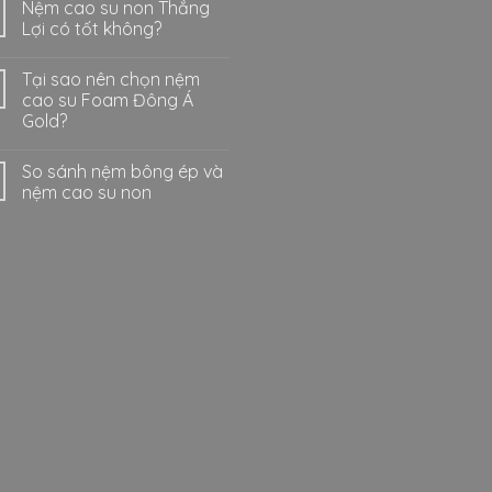
Nệm cao su non Thắng
Lợi có tốt không?
Tại sao nên chọn nệm
cao su Foam Đông Á
Gold?
So sánh nệm bông ép và
nệm cao su non