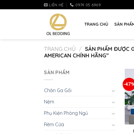
Skip
LIÊN HỆ
0974 05 6969
to
content
TRANG CHỦ
SẢN PHẨ
TRANG CHỦ
/
SẢN PHẨM ĐƯỢC G
AMERICAN CHÍNH HÃNG”
SẢN PHẨM
-47
Chăn Ga Gối
Nệm
Phụ Kiện Phòng Ngủ
+
Rèm Cửa