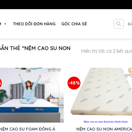
M
THEO DÕI ĐƠN HÀNG
GÓC CHIA SẺ
Đ
ẮN THẺ “NỆM CAO SU NON
Hiển thị tất cả 2 kết qu
%
-48%
Thêm
T
vào
sản
phẩm
p
yêu
thích
t
+
NỆM CAO SU FOAM ĐÔNG Á
NỆM CAO SU NON AMERIC