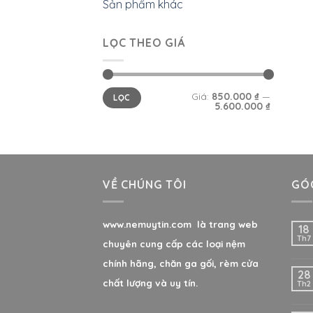
Sản phẩm khác
LỌC THEO GIÁ
Giá:
850.000 ₫
—
LỌC
5.600.000 ₫
VỀ CHÚNG TÔI
GÓC
www.nemuytin.com là trang web
18
Th7
chuyên cung cấp các loại nệm
chính hãng, chăn ga gối, rèm cửa
28
chất lượng và uy tín.
Th2