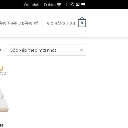
Sản phẩm đã thích
0
ĂNG NHẬP / ĐĂNG KÝ
GIỎ HÀNG /
0
₫
ả
hêm
vào
sản
hẩm
yêu
hích
AN