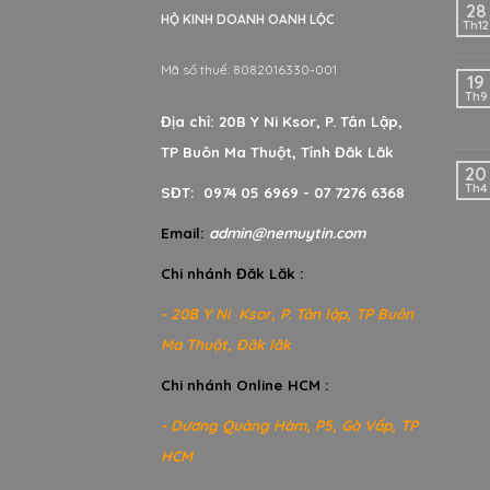
28
HỘ KINH DOANH OANH LỘC
Th12
Mã số thuế: 8082016330-001
19
Th9
Địa chỉ: 20B Y Ni Ksor, P. Tân Lập,
TP Buôn Ma Thuột, Tỉnh Đăk Lăk
20
Th4
SĐT: 0974 05 6969 - 07 7276 6368
Email:
admin@nemuytin.com
Chi nhánh Đăk Lăk :
- 20B Y Ni Ksor, P. Tân lập, TP Buôn
Ma Thuột, Đăk lăk
Chi nhánh Online HCM :
- Dương Quảng Hàm, P5, Gò Vấp, TP
HCM