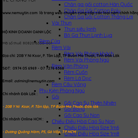
Chăn ga gối cotton Hàn Quốc
Chăn Ga Gối Cotton Poly
www.nemuytin.com là trang web chuyên cung cấp các loại nệm chính hãng, 
Chăn Ga Gối Cotton Thắng Lợi
Vải Thun
Thun siêu lạnh
HỘ KINH DOANH OANH LỘC
Bộ Ga Thun Lạnh Lụa
Rèm Cửa
Mã số thuế: 8082016330-001
Rèm Vải
Rèm Vải Phòng khách
Địa chỉ: 20B Y Ni Ksor, P. Tân Lập, TP Buôn Ma Thuột, Tỉnh Đăk Lăk
Rèm Vải Phòng Ngủ
Rèm Văn Phòng
SĐT: 0974 05 6969 - 07 7276 6368
Rèm Cuốn
Rèm Lá Dọc
Email:
admin@nemuytin.com
Rèm Cầu Vồng
Phụ Kiện Phòng Ngủ
Chi nhánh Đăk Lăk :
Gối
Gối Cao Su Thiên Nhiên
- 20B Y Ni Ksor, P. Tân lập, TP Buôn Ma Thuột, Đăk lăk
Gối Bông
Gối Cao Su Non
Chi nhánh Online HCM :
Chiếu Điều Hòa Cao Su Non
Chiếu Điều Hòa Size 1m6
- Dương Quảng Hàm, P5, Gò Vấp, TP HCM
Chiếu Điều Hòa Size 1m8