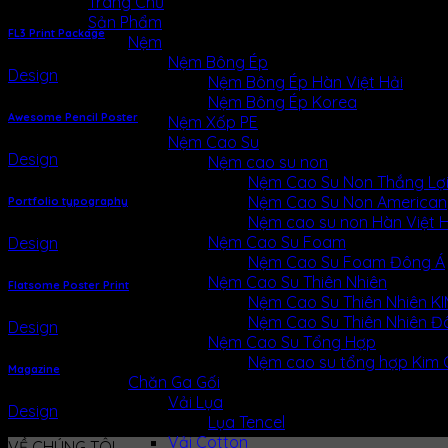
Trang Chủ
Sản Phẩm
FL3 Print Package
Nệm
Nệm Bông Ép
Design
Nệm Bông Ép Hàn Việt Hải
Nệm Bông Ép Korea
Awesome Pencil Poster
Nệm Xốp PE
Nệm Cao Su
Design
Nệm cao su non
Nệm Cao Su Non Thắng Lợ
Nệm Cao Su Non American
Portfolio typography
Nệm cao su non Hàn Việt H
Nệm Cao Su Foam
Design
Nệm Cao Su Foam Đông Á
Nệm Cao Su Thiên Nhiên
Flatsome Poster Print
Nệm Cao Su Thiên Nhiên 
Nệm Cao Su Thiên Nhiên Đ
Design
Nệm Cao Su Tổng Hợp
Nệm cao su tổng hợp Kim
Magazine
Chăn Ga Gối
Vải Lụa
Design
Lụa Tencel
Vải Cotton
VỀ CHÚNG TÔI