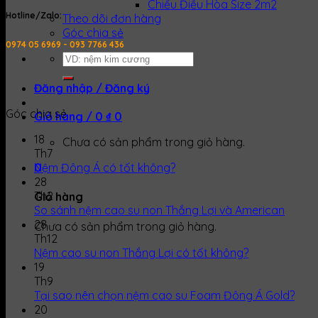
Chiếu Điều Hòa Size 2m2
Hotline/Zalo:
Theo dõi đơn hàng
Góc chia sẻ
0974 05 6969 - 093 7766 436
Tìm
kiếm:
Đăng nhập / Đăng ký
Góc chia sẻ
Giỏ hàng /
0
₫
0
18
Chưa có sản phẩm trong giỏ hàng.
Th7
Nệm Đông Á có tốt không?
0
28
Th2
Giỏ hàng
So sánh nệm cao su non Thắng Lợi và American
28
Chưa có sản phẩm trong giỏ hàng.
Th12
Nệm cao su non Thắng Lợi có tốt không?
19
Th9
Tại sao nên chọn nệm cao su Foam Đông Á Gold?
20