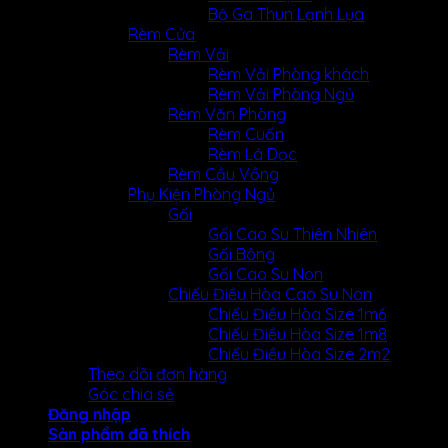
Bộ Ga Thun Lạnh Lụa
Rèm Cửa
Rèm Vải
Rèm Vải Phòng khách
Rèm Vải Phòng Ngủ
Rèm Văn Phòng
Rèm Cuốn
Rèm Lá Dọc
Rèm Cầu Vồng
Phụ Kiện Phòng Ngủ
Gối
Gối Cao Su Thiên Nhiên
Gối Bông
Gối Cao Su Non
Chiếu Điều Hòa Cao Su Non
Chiếu Điều Hòa Size 1m6
Chiếu Điều Hòa Size 1m8
Chiếu Điều Hòa Size 2m2
Theo dõi đơn hàng
Góc chia sẻ
Đăng nhập
Sản phẩm đã thích