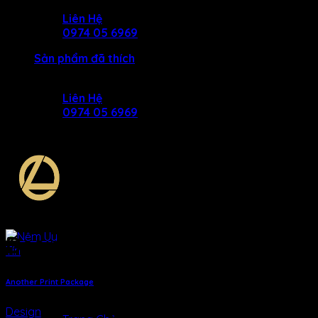
Skip
Liên Hệ
to
0974 05 6969
content
Sản phẩm đã thích
Liên Hệ
0974 05 6969
Design
Another Print Package
MENU
MENU
Design