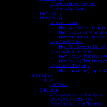
Nệm Bông Ép Hàn Việt Hải
Nệm Bông Ép Korea
Nệm Xốp PE
Nệm Cao Su
Nệm cao su non
Nệm Cao Su Non Thắng Lợ
Nệm Cao Su Non American
Nệm cao su non Hàn Việt H
Nệm Cao Su Foam
Nệm Cao Su Foam Đông Á
Nệm Cao Su Thiên Nhiên
Nệm Cao Su Thiên Nhiên 
Nệm Cao Su Thiên Nhiên Đ
Nệm Cao Su Tổng Hợp
Nệm cao su tổng hợp Kim
Chăn Ga Gối
Vải Lụa
Lụa Tencel
Vải Cotton
Chăn ga gối cotton Hàn Quốc
Chăn Ga Gối Cotton Poly
Chăn Ga Gối Cotton Thắng Lợi