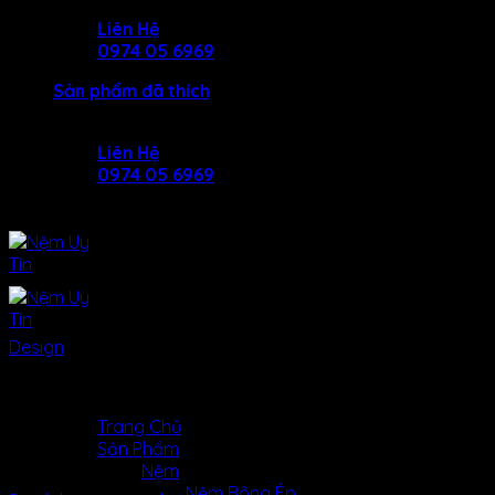
Skip
Liên Hệ
to
0974 05 6969
content
Sản phẩm đã thích
Liên Hệ
0974 05 6969
Design
Awesome Pencil Poster
MENU
MENU
Trang Chủ
Sản Phẩm
Lorem ipsum dolor sit amet, consectetuer adipiscing elit, 
Nệm
Nệm Bông Ép