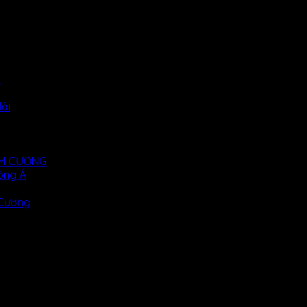
i
ải
KIM CƯƠNG
ông Á
 Cương