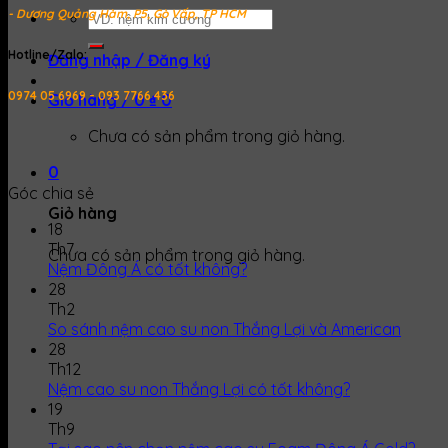
- Dương Quảng Hàm, P5, Gò Vấp, TP HCM
Tìm
kiếm:
Hotline/Zalo:
Đăng nhập / Đăng ký
0974 05 6969 - 093 7766 436
Giỏ hàng /
0
₫
0
Chưa có sản phẩm trong giỏ hàng.
0
Góc chia sẻ
Giỏ hàng
18
Th7
Chưa có sản phẩm trong giỏ hàng.
Nệm Đông Á có tốt không?
28
Th2
So sánh nệm cao su non Thắng Lợi và American
28
Th12
Nệm cao su non Thắng Lợi có tốt không?
19
Th9