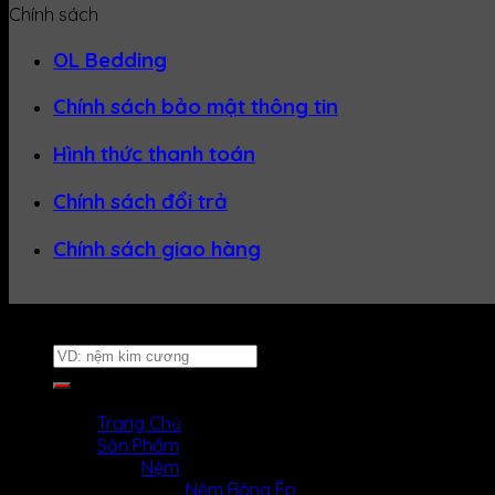
Chính sách
OL Bedding
Chính sách bảo mật thông tin
Hình thức thanh toán
Chính sách đổi trả
Chính sách giao hàng
Website thuộc về
Nệm Uy Tín
Tìm
kiếm:
MENU
MENU
Trang Chủ
Sản Phẩm
Nệm
Nệm Bông Ép