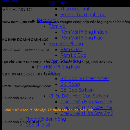
Vải Thun
Thun siêu lạnh
VỀ CHÚNG TÔI
Bộ Ga Thun Lạnh Lụa
Rèm Cửa
www.nemuytin.com là trang web chuyên cung cấp các loại nệm chính hãng, 
Rèm Vải
Rèm Vải Phòng khách
Rèm Vải Phòng Ngủ
HỘ KINH DOANH OANH LỘC
Rèm Văn Phòng
Rèm Cuốn
Mã số thuế: 8082016330-001
Rèm Lá Dọc
Rèm Cầu Vồng
Địa chỉ: 20B Y Ni Ksor, P. Tân Lập, TP Buôn Ma Thuột, Tỉnh Đăk Lăk
Phụ Kiện Phòng Ngủ
Gối
SĐT: 0974 05 6969 - 07 7276 6368
Gối Cao Su Thiên Nhiên
Gối Bông
Email:
admin@nemuytin.com
Gối Cao Su Non
Chiếu Điều Hòa Cao Su Non
Chi nhánh Đăk Lăk :
Chiếu Điều Hòa Size 1m6
Chiếu Điều Hòa Size 1m8
- 20B Y Ni Ksor, P. Tân lập, TP Buôn Ma Thuột, Đăk lăk
Chiếu Điều Hòa Size 2m2
Theo dõi đơn hàng
Chi nhánh Online HCM :
Góc chia sẻ