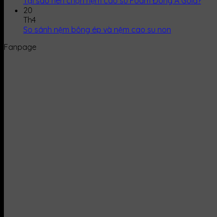
Tại sao nên chọn nệm cao su Foam Đông Á Gold?
20
Th4
So sánh nệm bông ép và nệm cao su non
Fanpage