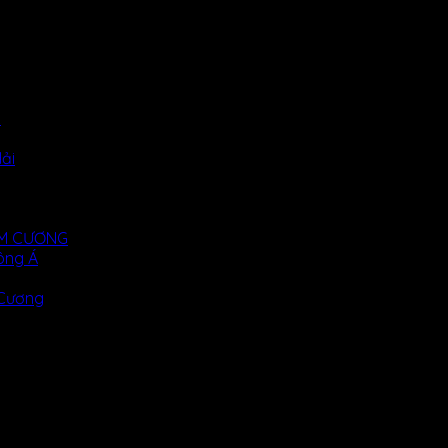
i
ải
KIM CƯƠNG
ông Á
 Cương