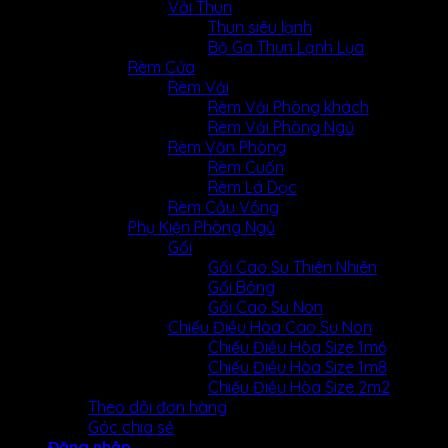
Vải Thun
Thun siêu lạnh
Bộ Ga Thun Lạnh Lụa
Rèm Cửa
Rèm Vải
Rèm Vải Phòng khách
Rèm Vải Phòng Ngủ
Rèm Văn Phòng
Rèm Cuốn
Rèm Lá Dọc
Rèm Cầu Vồng
Phụ Kiện Phòng Ngủ
Gối
Gối Cao Su Thiên Nhiên
Gối Bông
Gối Cao Su Non
Chiếu Điều Hòa Cao Su Non
Chiếu Điều Hòa Size 1m6
Chiếu Điều Hòa Size 1m8
Chiếu Điều Hòa Size 2m2
Theo dõi đơn hàng
Góc chia sẻ
Đăng nhập