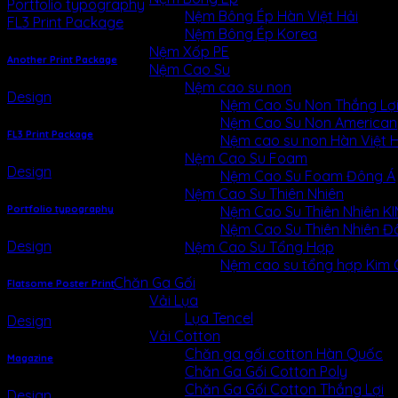
Portfolio typography
Nệm Bông Ép Hàn Việt Hải
FL3 Print Package
Nệm Bông Ép Korea
Nệm Xốp PE
Another Print Package
Nệm Cao Su
Nệm cao su non
Design
Nệm Cao Su Non Thắng Lợ
Nệm Cao Su Non American
FL3 Print Package
Nệm cao su non Hàn Việt H
Nệm Cao Su Foam
Design
Nệm Cao Su Foam Đông Á
Nệm Cao Su Thiên Nhiên
Portfolio typography
Nệm Cao Su Thiên Nhiên 
Nệm Cao Su Thiên Nhiên Đ
Design
Nệm Cao Su Tổng Hợp
Nệm cao su tổng hợp Kim
Chăn Ga Gối
Flatsome Poster Print
Vải Lụa
Lụa Tencel
Design
Vải Cotton
Chăn ga gối cotton Hàn Quốc
Magazine
Chăn Ga Gối Cotton Poly
Chăn Ga Gối Cotton Thắng Lợi
Design