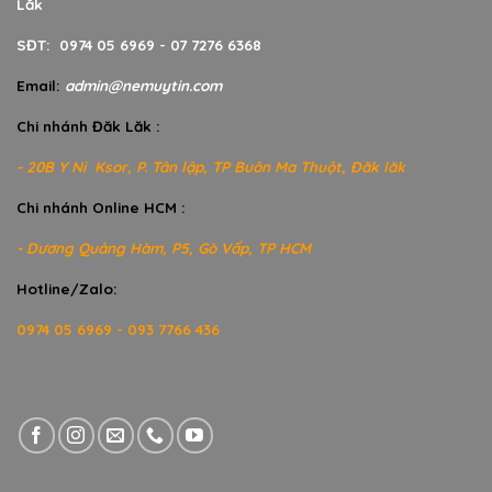
Lăk
SĐT: 0974 05 6969 - 07 7276 6368
Email:
admin@nemuytin.com
Chi nhánh Đăk Lăk :
- 20B Y Ni Ksor, P. Tân lập, TP Buôn Ma Thuột, Đăk lăk
Chi nhánh Online HCM :
- Dương Quảng Hàm, P5, Gò Vấp, TP HCM
Hotline/Zalo:
0974 05 6969 - 093 7766 436