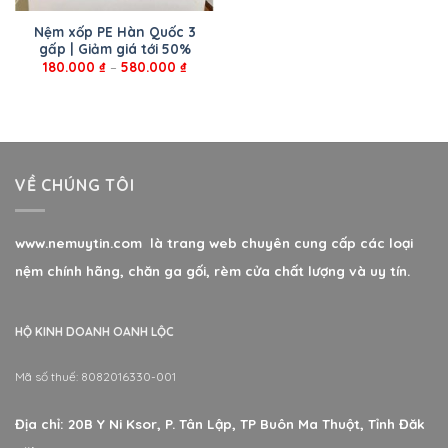
Nệm xốp PE Hàn Quốc 3
gấp | Giảm giá tới 50%
180.000
₫
–
580.000
₫
VỀ CHÚNG TÔI
www.nemuytin.com là trang web chuyên cung cấp các loại
nệm chính hãng, chăn ga gối, rèm cửa chất lượng và uy tín.
HỘ KINH DOANH OANH LỘC
Mã số thuế: 8082016330-001
Địa chỉ: 20B Y Ni Ksor, P. Tân Lập, TP Buôn Ma Thuột, Tỉnh Đăk