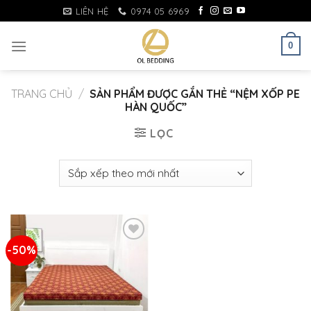
Skip
LIÊN HỆ
0974 05 6969
to
content
0
TRANG CHỦ
/
SẢN PHẨM ĐƯỢC GẮN THẺ “NỆM XỐP PE
HÀN QUỐC”
LỌC
-50%