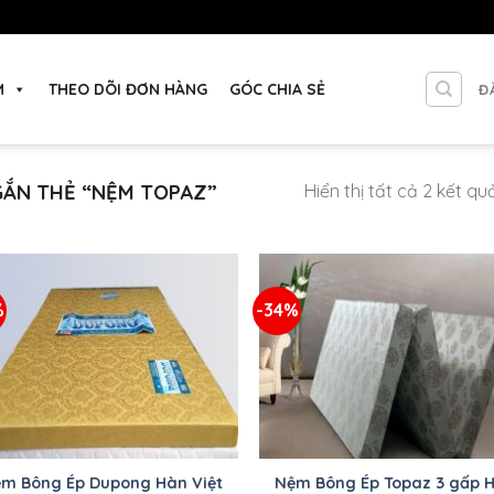
M
THEO DÕI ĐƠN HÀNG
GÓC CHIA SẺ
Đ
ẮN THẺ “NỆM TOPAZ”
Hiển thị tất cả 2 kết qu
%
-34%
+
m Bông Ép Dupong Hàn Việt
Nệm Bông Ép Topaz 3 gấp 