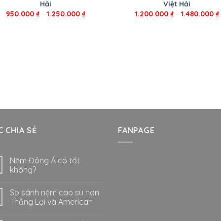
Hải
Việt Hải
950.000
₫
–
1.250.000
₫
1.200.000
₫
–
1.480.000
₫
 CHIA SẺ
FANPAGE
Nệm Đông Á có tốt
không?
So sánh nệm cao su non
Thắng Lợi và American