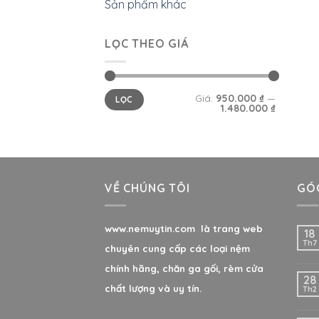
Sản phẩm khác
LỌC THEO GIÁ
Giá:
950.000 ₫
—
LỌC
1.480.000 ₫
VỀ CHÚNG TÔI
GÓC
www.nemuytin.com là trang web
18
Th7
chuyên cung cấp các loại nệm
chính hãng, chăn ga gối, rèm cửa
28
chất lượng và uy tín.
Th2