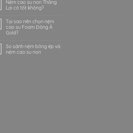
Nệm cao su non Thắng
Lợi có tốt không?
Tại sao nên chọn nệm
cao su Foam Đông Á
Gold?
So sánh nệm bông ép và
nệm cao su non