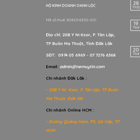
28
HỘ KINH DOANH OANH LỘC
Th12
Mã số thuế: 8082016330-001
19
Th9
Địa chỉ: 20B Y Ni Ksor, P. Tân Lập,
TP Buôn Ma Thuột, Tỉnh Đăk Lăk
20
Th4
SĐT: 0974 05 6969 - 07 7276 6368
Email:
admin@nemuytin.com
Chi nhánh Đăk Lăk :
- 20B Y Ni Ksor, P. Tân lập, TP Buôn
Ma Thuột, Đăk lăk
Chi nhánh Online HCM :
- Dương Quảng Hàm, P5, Gò Vấp, TP
HCM