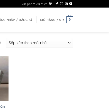
Sản phẩm đã thích
0
ĂNG NHẬP / ĐĂNG KÝ
GIỎ HÀNG /
0
₫
ả
Hàn