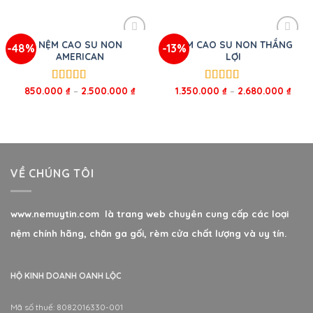
sao
sao
NỆM CAO SU NON
NỆM CAO SU NON THẮNG
-48%
-13%
AMERICAN
LỢI
850.000
₫
–
2.500.000
₫
1.350.000
₫
–
2.680.000
₫
Được xếp
Được xếp
hạng
5.00
5
hạng
5.00
5
sao
sao
VỀ CHÚNG TÔI
www.nemuytin.com là trang web chuyên cung cấp các loại
nệm chính hãng, chăn ga gối, rèm cửa chất lượng và uy tín.
HỘ KINH DOANH OANH LỘC
Mã số thuế: 8082016330-001