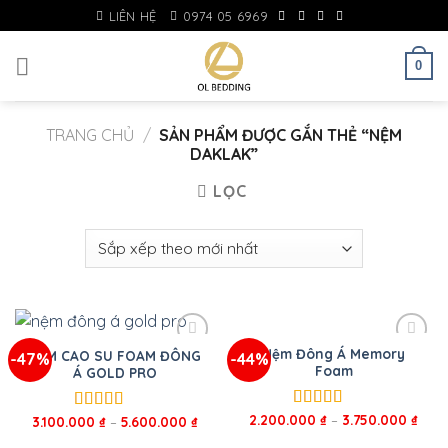
Skip
LIÊN HỆ
0974 05 6969
to
content
0
TRANG CHỦ
/
SẢN PHẨM ĐƯỢC GẮN THẺ “NỆM
DAKLAK”
LỌC
Nệm Đông Á Memory
NỆM CAO SU FOAM ĐÔNG
-47%
-44%
Foam
Á GOLD PRO
2.200.000
₫
–
3.750.000
₫
Được xếp
3.100.000
₫
–
5.600.000
₫
Được xếp
hạng
5.00
5
hạng
5.00
5