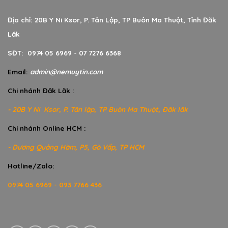
Địa chỉ: 20B Y Ni Ksor, P. Tân Lập, TP Buôn Ma Thuột, Tỉnh Đăk
Lăk
SĐT: 0974 05 6969 - 07 7276 6368
Email:
admin@nemuytin.com
Chi nhánh Đăk Lăk :
- 20B Y Ni Ksor, P. Tân lập, TP Buôn Ma Thuột, Đăk lăk
Chi nhánh Online HCM :
- Dương Quảng Hàm, P5, Gò Vấp, TP HCM
Hotline/Zalo:
0974 05 6969 - 093 7766 436