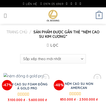
Skip
LIÊN HỆ
0974 05 6969
to
content
0
TRANG CHỦ
/
SẢN PHẨM ĐƯỢC GẮN THẺ “NỆM CAO
SU KIM CƯƠNG”
LỌC
NỆM CAO SU NON
NỆM CAO SU FOAM ĐÔNG
-47%
-48%
AMERICAN
Á GOLD PRO
850.000
₫
–
2.500.000
₫
Được xếp
3.100.000
₫
–
5.600.000
₫
Được xếp
hạng
5.00
5
hạng
5.00
5