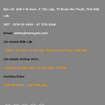
Địa chỉ: 20B Y Ni Ksor, P. Tân Lập, TP Buôn Ma Thuột, Tỉnh Đăk
Lăk
SĐT: 0974 05 6969 - 07 7276 6368
Email:
admin@nemuytin.com
Chi nhánh Đăk Lăk :
- 20B Y Ni Ksor, P. Tân lập, TP Buôn Ma Thuột, Đăk lăk
Chi nhánh Online HCM :
- Dương Quảng Hàm, P5, Gò Vấp, TP HCM
Hotline/Zalo:
0974 05 6969 - 093 7766 436