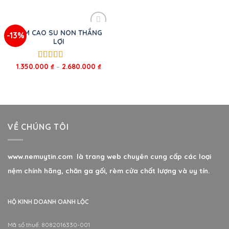
sao
sao
NỆM CAO SU NON THẮNG
-13%
LỢI
1.350.000
₫
–
2.680.000
₫
Được xếp
hạng
5.00
5
sao
VỀ CHÚNG TÔI
www.nemuytin.com là trang web chuyên cung cấp các loại
nệm chính hãng, chăn ga gối, rèm cửa chất lượng và uy tín.
HỘ KINH DOANH OANH LỘC
Mã số thuế: 8082016330-001