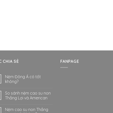
 CHIA SẺ
FANPAGE
Nệm Đông Á có tốt
không?
So sánh nệm cao su non
Thắng Lợi và American
Nệm cao su non Thắng