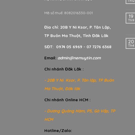
Th12
Mã số thuế: 8082016330-001
19
Th9
Địa chỉ: 20B Y Ni Ksor, P. Tân Lập,
TP Buôn Ma Thuột, Tỉnh Đăk Lăk
20
Th4
SĐT: 0974 05 6969 - 07 7276 6368
Email:
admin@nemuytin.com
Chi nhánh Đăk Lăk :
- 20B Y Ni Ksor, P. Tân lập, TP Buôn
Ma Thuột, Đăk lăk
Chi nhánh Online HCM :
- Dương Quảng Hàm, P5, Gò Vấp, TP
HCM
Hotline/Zalo: