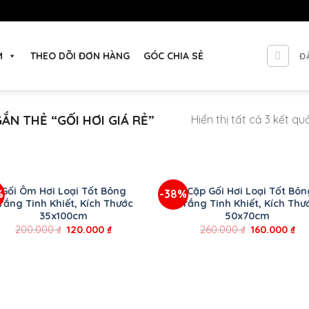
M
THEO DÕI ĐƠN HÀNG
GÓC CHIA SẺ
Đ
N THẺ “GỐI HƠI GIÁ RẺ”
Hiển thị tất cả 3 kết qu
+
Gối Ôm Hơi Loại Tốt Bông
1 Cặp Gối Hơi Loại Tốt Bô
%
-38%
rắng Tinh Khiết, Kích Thước
Trắng Tinh Khiết, Kích Thư
35x100cm
50x70cm
200.000
₫
120.000
₫
260.000
₫
160.000
₫