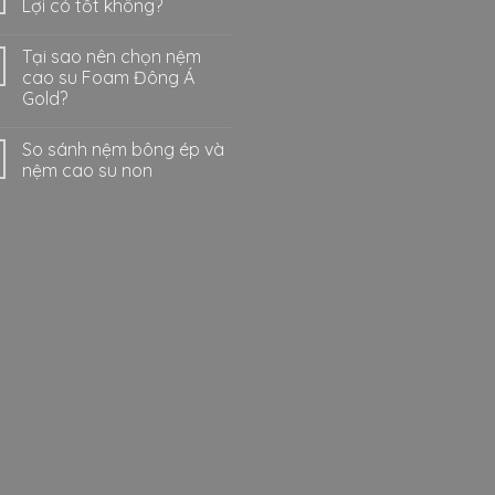
Lợi có tốt không?
Tại sao nên chọn nệm
cao su Foam Đông Á
Gold?
So sánh nệm bông ép và
nệm cao su non