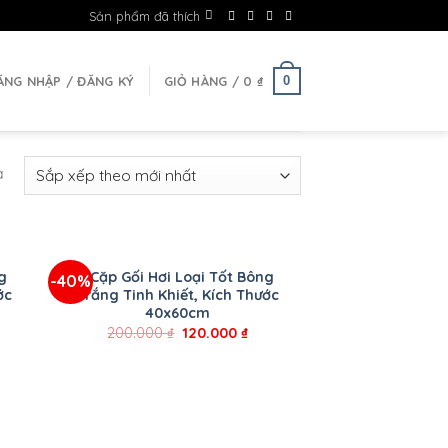
Sản phẩm đã thích
0
ĂNG NHẬP / ĐĂNG KÝ
GIỎ HÀNG /
0
₫
ả
+
ng
1 Cặp Gối Hơi Loại Tốt Bông
-40%
ớc
Trắng Tinh Khiết, Kích Thước
40x60cm
200.000
₫
120.000
₫