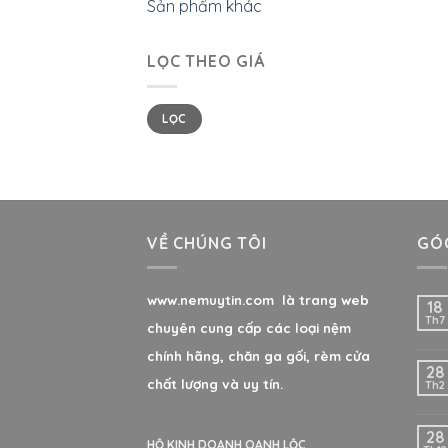
Sản phẩm khác
LỌC THEO GIÁ
LỌC
VỀ CHÚNG TÔI
GÓC
www.nemuytin.com là trang web
18
Th7
chuyên cung cấp các loại nệm
chính hãng, chăn ga gối, rèm cửa
28
chất lượng và uy tín.
Th2
28
HỘ KINH DOANH OANH LỘC