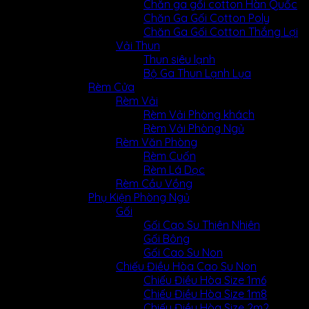
Chăn ga gối cotton Hàn Quốc
Chăn Ga Gối Cotton Poly
Chăn Ga Gối Cotton Thắng Lợi
Vải Thun
Thun siêu lạnh
Bộ Ga Thun Lạnh Lụa
Rèm Cửa
Rèm Vải
Rèm Vải Phòng khách
Rèm Vải Phòng Ngủ
Rèm Văn Phòng
Rèm Cuốn
Rèm Lá Dọc
Rèm Cầu Vồng
Phụ Kiện Phòng Ngủ
Gối
Gối Cao Su Thiên Nhiên
Gối Bông
Gối Cao Su Non
Chiếu Điều Hòa Cao Su Non
Chiếu Điều Hòa Size 1m6
Chiếu Điều Hòa Size 1m8
Chiếu Điều Hòa Size 2m2