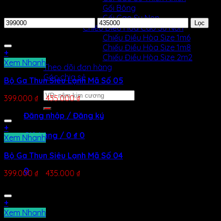
Gối Bông
Lọc theo giá
Gối Cao Su Non
Lọc
Chiếu Điều Hòa Cao Su Non
Chiếu Điều Hòa Size 1m6
Chiếu Điều Hòa Size 1m8
+
Chiếu Điều Hòa Size 2m2
Xem Nhanh
Theo dõi đơn hàng
Góc chia sẻ
Bộ Ga Thun Siêu Lạnh Mã Số 05
Tìm
399.000
₫
–
435.000
₫
kiếm:
Đăng nhập / Đăng ký
+
Giỏ hàng /
0
₫
0
Xem Nhanh
Chưa có sản phẩm trong giỏ hàng.
Bộ Ga Thun Siêu Lạnh Mã Số 04
0
399.000
₫
–
435.000
₫
Giỏ hàng
+
Chưa có sản phẩm trong giỏ hàng.
Xem Nhanh