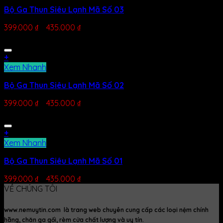
Bộ Ga Thun Siêu Lạnh Mã Số 03
399.000
₫
–
435.000
₫
+
Xem Nhanh
Bộ Ga Thun Siêu Lạnh Mã Số 02
399.000
₫
–
435.000
₫
+
Xem Nhanh
Bộ Ga Thun Siêu Lạnh Mã Số 01
399.000
₫
–
435.000
₫
VỀ CHÚNG TÔI
www.nemuytin.com là trang web chuyên cung cấp các loại nệm chính
hãng, chăn ga gối, rèm cửa chất lượng và uy tín.