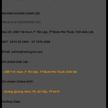
HỘ KINH DOANH OANH LỘC
Mã số thuế: 8082016330-001
Địa chỉ: 20B Y Ni Ksor, P. Tân Lập, TP Buôn Ma Thuột, Tỉnh Đăk Lăk
SĐT: 0974 05 6969 - 07 7276 6368
Email:
admin@nemuytin.com
Chi nhánh Đăk Lăk :
- 20B Y Ni Ksor, P. Tân lập, TP Buôn Ma Thuột, Đăk lăk
Chi nhánh Online HCM :
- Dương Quảng Hàm, P5, Gò Vấp, TP HCM
Hotline/Zalo: