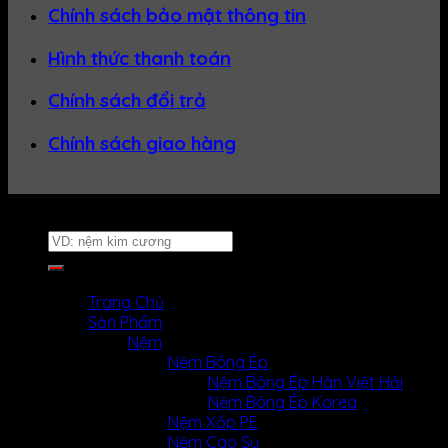
Chính sách bảo mật thông tin
Hình thức thanh toán
Chính sách đổi trả
Chính sách giao hàng
Website thuộc về
Nệm Uy Tín
Tìm
kiếm:
MENU
MENU
Trang Chủ
Sản Phẩm
Nệm
Nệm Bông Ép
Nệm Bông Ép Hàn Việt Hải
Nệm Bông Ép Korea
Nệm Xốp PE
Nệm Cao Su