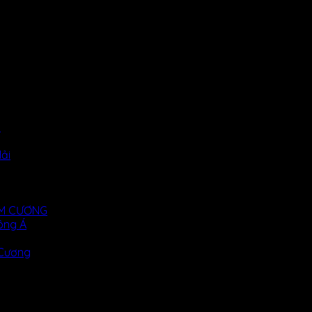
i
ải
KIM CƯƠNG
ông Á
 Cương