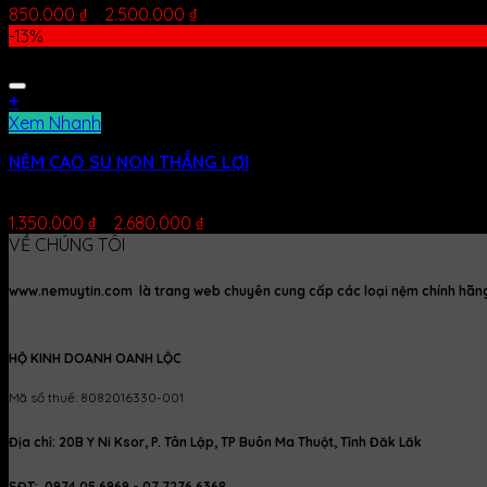
850.000
₫
–
2.500.000
₫
-13%
+
Xem Nhanh
NỆM CAO SU NON THẮNG LỢI
Được xếp hạng
5.00
5 sao
1.350.000
₫
–
2.680.000
₫
VỀ CHÚNG TÔI
www.nemuytin.com là trang web chuyên cung cấp các loại nệm chính hãng, 
HỘ KINH DOANH OANH LỘC
Mã số thuế: 8082016330-001
Địa chỉ: 20B Y Ni Ksor, P. Tân Lập, TP Buôn Ma Thuột, Tỉnh Đăk Lăk
SĐT: 0974 05 6969 - 07 7276 6368