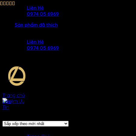
Skip
Liên Hệ
to
0974 05 6969
content
Sản phẩm đã thích
Liên Hệ
0974 05 6969
Trang chủ
/
Sản phẩm được gắn thẻ “cao su non thang loi”
Lọc
Hiển thị tất cả 3 kết quả
SẢN Phẩm
MENU
MENU