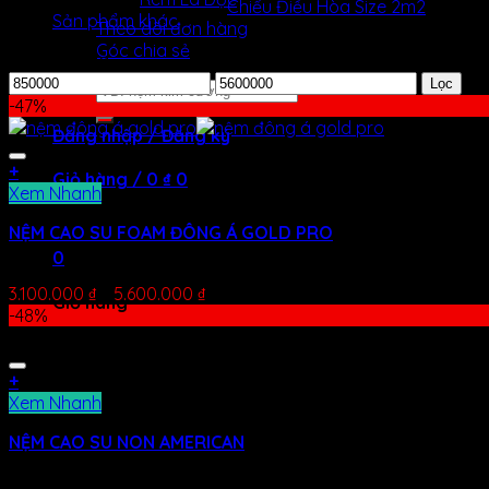
Chiếu Điều Hòa Size 2m2
Sản phẩm khác
Theo dõi đơn hàng
Góc chia sẻ
Lọc theo giá
Lọc
Tìm
-47%
kiếm:
Đăng nhập / Đăng ký
+
Giỏ hàng /
0
₫
0
Xem Nhanh
Chưa có sản phẩm trong giỏ hàng.
NỆM CAO SU FOAM ĐÔNG Á GOLD PRO
0
Được xếp hạng
5.00
5 sao
3.100.000
₫
–
5.600.000
₫
Giỏ hàng
-48%
Chưa có sản phẩm trong giỏ hàng.
+
Xem Nhanh
NỆM CAO SU NON AMERICAN
Được xếp hạng
5.00
5 sao