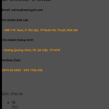
Email:
admin@nemuytin.com
Chi nhánh Đăk Lăk :
- 20B Y Ni Ksor, P. Tân lập, TP Buôn Ma Thuột, Đăk lăk
Chi nhánh Online HCM :
- Dương Quảng Hàm, P5, Gò Vấp, TP HCM
Hotline/Zalo:
0974 05 6969 - 093 7766 436
Góc chia sẻ
18
Th7