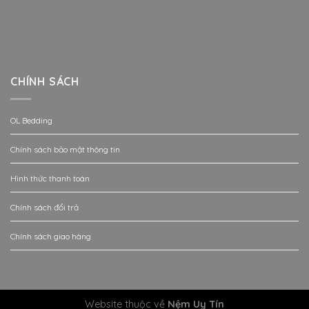
CHÍNH SÁCH
OL Bedding
Chính sách bảo mật thông tin
Hình thức thanh toán
Chính sách đổi trả
Chính sách giao hàng
Website thuộc về
Nệm Uy Tín