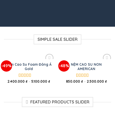
SIMPLE SALE SLIDER
Nệm Cao Su Foam Đông Á
NỆM CAO SU NON
-49%
-48%
Gold
AMERICAN
2.400.000
₫
–
5.100.000
₫
850.000
₫
–
2.500.000
₫
Được xếp
Được xếp
hạng
5.00
5
hạng
5.00
5
sao
sao
FEATURED PRODUCTS SLIDER