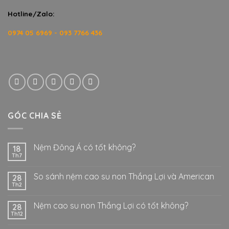
Hotline/Zalo:
0974 05 6969 - 093 7766 436
GÓC CHIA SẺ
Nệm Đông Á có tốt không?
18
Th7
So sánh nệm cao su non Thắng Lợi và American
28
Th2
Nệm cao su non Thắng Lợi có tốt không?
28
Th12