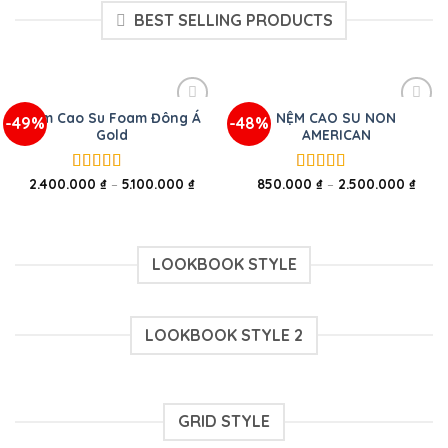
BEST SELLING PRODUCTS
Nệm Cao Su Foam Đông Á
NỆM CAO SU NON
-49%
-48%
Gold
AMERICAN
2.400.000
₫
–
5.100.000
₫
850.000
₫
–
2.500.000
₫
Được xếp
Được xếp
hạng
5.00
5
hạng
5.00
5
sao
sao
LOOKBOOK STYLE
LOOKBOOK STYLE 2
GRID STYLE