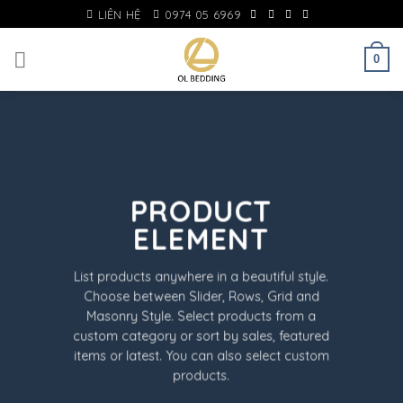
Skip
LIÊN HỆ
0974 05 6969
to
content
0
PRODUCT
ELEMENT
List products anywhere in a beautiful style.
Choose between Slider, Rows, Grid and
Masonry Style. Select products from a
custom category or sort by sales, featured
items or latest. You can also select custom
products.