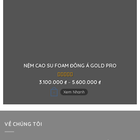
NỆM CAO SU FOAM ĐÔNG Á GOLD PRO
3.100.000
₫
–
5.600.000
₫
Được xếp
hạng
5.00
5
sao
Xem Nhanh
+
VỀ CHÚNG TÔI