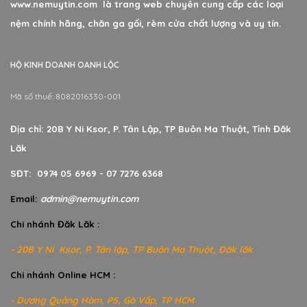
www.nemuytin.com là trang web chuyên cung cấp các loại
nệm chính hãng, chăn ga gối, rèm cửa chất lượng và uy tín.
HỘ KINH DOANH OANH LỘC
Mã số thuế: 8082016330-001
Địa chỉ: 20B Y Ni Ksor, P. Tân Lập, TP Buôn Ma Thuột, Tỉnh Đăk
Lăk
SĐT: 0974 05 6969 - 07 7276 6368
Email:
admin@nemuytin.com
Chi nhánh Đăk Lăk :
- 20B Y Ni Ksor, P. Tân lập, TP Buôn Ma Thuột, Đăk lăk
Chi nhánh Online HCM :
- Dương Quảng Hàm, P5, Gò Vấp, TP HCM