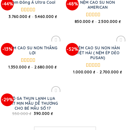
NỆM CAO SU NON
Nệm Đông Á Ultra Cool
-44%
-48%
AMERICAN
3.760.000
₫
–
5.460.000
₫
Được xếp
850.000
₫
–
2.500.000
₫
hạng
5.00
5
Được xếp
sao
hạng
5.00
5
sao
NỆM CAO SU NON THẮNG
NỆM CAO SU NON HÀN
-13%
-52%
LỢI
VIỆT HẢI ( NỆM ÉP DẺO
PUSAN)
1.350.000
₫
–
2.680.000
₫
Được xếp
hạng
5.00
5
1.000.000
₫
–
2.700.000
₫
Được xếp
sao
hạng
5.00
5
sao
BỘ GA THUN LẠNH LỤA
-29%
MÁT MỊN MẪU DỄ THƯƠNG
CHO BÉ MẪU SỐ 17
550.000
₫
390.000
₫