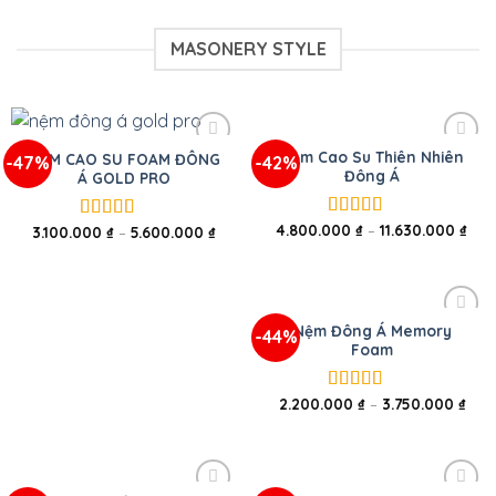
MASONERY STYLE
Nệm Cao Su Thiên Nhiên
NỆM CAO SU FOAM ĐÔNG
-47%
-42%
Đông Á
Á GOLD PRO
4.800.000
₫
–
11.630.000
₫
Được xếp
3.100.000
₫
–
5.600.000
₫
Được xếp
hạng
5.00
5
hạng
5.00
5
sao
sao
Nệm Đông Á Memory
-44%
Foam
2.200.000
₫
–
3.750.000
₫
Được xếp
hạng
5.00
5
sao